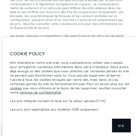
Les chiff res fournis proviennent de tests officiels effectués par le fabricant
conformément å la législation européenne en vigueur. La consommation
réelle de carburant d'un véhicule peut différer de celle obtenue dans ces
tests et ces chiffres sont fournis å des fins de comparaison uniquement. Les
données, les caractéristiques techniques et les couleurs publiées sur le
configurateur peuvent varier d'un marché à l'autre et ne comprennent pas
de prix. Veuillez consulter votre concessionnaire pour des informations sur
la disponibilité et les prix.
Les poids indiqués correspondent à des spécifications de véhicule standard.
Les accessoires et autres éléments montés après le point de fabrication
affecteront la charge utile. Assurez-vous que le poids total en charge du
véhicule, les charges maximales par essieu et la charge utile ne sont pas
dépassés lorsque vous chargez des accessoires, des occupants, des liquides
COOKIE POLICY
et des carburants.
Afin d'améliorer notre site web, nous souhaiterions utiliser des cookies
Remarque importante sur les images et les spécifications.
La pénurie
pour enregistrer certaines informations dans votre ordinateur. Nous avons
mondiale de semi-conducteurs affecte actuellement les spécifications de
déjà envoyé un des cookies que nous utilisons car certaines parties du site
construction des véhicules, la disponibilité des options et les délais de
ne peuvent pas fonctionner sans lui. Vous pouvez supprimer et barrer
construction. Cette situation s’avère très fluctuante, et par conséquent, les
images utilisées actuellement sur le site Web peuvent ne pas refléter
l'accès à tous les cookies envoyés par notre site, mais, dans ce cas,
entièrement les spécifications actuelles en ce qui concerne les
certaines parties du site ne fonctionneront pas. Pour en savoir plus sur les
caractéristiques, les options, les finitions et les combinaisons de couleurs.
cookies
que nous utilisons et la façon de les supprimer, veuillez consulter
Veuillez consulter votre concessionnaire pour avoir confirmation des
notre
politique de confidentialité
.
restrictions actuelles et faire un choix éclairé
Les prix indiqués incluent la taxe sur la valeur ajoutée (TVA).
Les prix indiqués incluent la taxe sur la valeur ajoutée (TVA).
Les prix sont applicables aux modèles 2026 uniquement.
Les prix sont applicables uniquement aux modèles produit en 2026.
OK
TROUVEZ UN
AFFICHER PLUS
CONCESSIONNAIRE