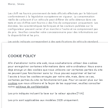
Maroc, Smeia
Les chiff res fournis proviennent de tests officiels effectués par le fabricant
conformément å la législation européenne en vigueur. La consommation
réelle de carburant d'un véhicule peut différer de celle obtenue dans ces
tests et ces chiffres sont fournis å des fins de comparaison uniquement. Les
données, les caractéristiques techniques et les couleurs publiées sur le
configurateur peuvent varier d'un marché à l'autre et ne comprennent pas
de prix. Veuillez consulter votre concessionnaire pour des informations sur
la disponibilité et les prix.
Les poids indiqués correspondent à des spécifications de véhicule standard.
Les accessoires et autres éléments montés après le point de fabrication
affecteront la charge utile. Assurez-vous que le poids total en charge du
véhicule, les charges maximales par essieu et la charge utile ne sont pas
dépassés lorsque vous chargez des accessoires, des occupants, des liquides
COOKIE POLICY
et des carburants.
Afin d'améliorer notre site web, nous souhaiterions utiliser des cookies
Remarque importante sur les images et les spécifications.
La pénurie
pour enregistrer certaines informations dans votre ordinateur. Nous avons
mondiale de semi-conducteurs affecte actuellement les spécifications de
déjà envoyé un des cookies que nous utilisons car certaines parties du site
construction des véhicules, la disponibilité des options et les délais de
construction. Cette situation s’avère très fluctuante, et par conséquent, les
ne peuvent pas fonctionner sans lui. Vous pouvez supprimer et barrer
images utilisées actuellement sur le site Web peuvent ne pas refléter
l'accès à tous les cookies envoyés par notre site, mais, dans ce cas,
entièrement les spécifications actuelles en ce qui concerne les
certaines parties du site ne fonctionneront pas. Pour en savoir plus sur les
caractéristiques, les options, les finitions et les combinaisons de couleurs.
cookies
que nous utilisons et la façon de les supprimer, veuillez consulter
Veuillez consulter votre concessionnaire pour avoir confirmation des
notre
politique de confidentialité
.
restrictions actuelles et faire un choix éclairé
Les prix indiqués incluent la taxe sur la valeur ajoutée (TVA).
Les prix indiqués incluent la taxe sur la valeur ajoutée (TVA).
Les prix sont applicables aux modèles 2026 uniquement.
Les prix sont applicables uniquement aux modèles produit en 2026.