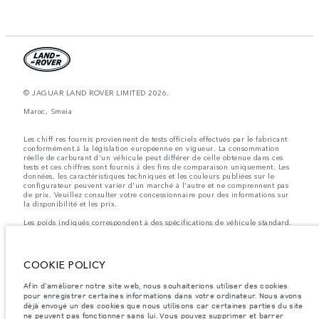
© JAGUAR LAND ROVER LIMITED 2026.
Maroc, Smeia
Les chiff res fournis proviennent de tests officiels effectués par le fabricant
conformément å la législation européenne en vigueur. La consommation
réelle de carburant d'un véhicule peut différer de celle obtenue dans ces
tests et ces chiffres sont fournis å des fins de comparaison uniquement. Les
données, les caractéristiques techniques et les couleurs publiées sur le
configurateur peuvent varier d'un marché à l'autre et ne comprennent pas
de prix. Veuillez consulter votre concessionnaire pour des informations sur
la disponibilité et les prix.
Les poids indiqués correspondent à des spécifications de véhicule standard.
Les accessoires et autres éléments montés après le point de fabrication
affecteront la charge utile. Assurez-vous que le poids total en charge du
véhicule, les charges maximales par essieu et la charge utile ne sont pas
dépassés lorsque vous chargez des accessoires, des occupants, des liquides
COOKIE POLICY
et des carburants.
Afin d'améliorer notre site web, nous souhaiterions utiliser des cookies
Remarque importante sur les images et les spécifications.
La pénurie
pour enregistrer certaines informations dans votre ordinateur. Nous avons
mondiale de semi-conducteurs affecte actuellement les spécifications de
déjà envoyé un des cookies que nous utilisons car certaines parties du site
construction des véhicules, la disponibilité des options et les délais de
construction. Cette situation s’avère très fluctuante, et par conséquent, les
ne peuvent pas fonctionner sans lui. Vous pouvez supprimer et barrer