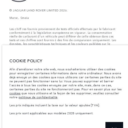
© JAGUAR LAND ROVER LIMITED 2026.
Maroc, Smeia
Les chiff res fournis proviennent de tests officiels effectués par le fabricant
conformément å la législation européenne en vigueur. La consommation
réelle de carburant d'un véhicule peut différer de celle obtenue dans ces
tests et ces chiffres sont fournis å des fins de comparaison uniquement. Les
données, les caractéristiques techniques et les couleurs publiées sur le
configurateur peuvent varier d'un marché à l'autre et ne comprennent pas
de prix. Veuillez consulter votre concessionnaire pour des informations sur
la disponibilité et les prix.
COOKIE POLICY
Les poids indiqués correspondent à des spécifications de véhicule standard.
Les accessoires et autres éléments montés après le point de fabrication
Afin d'améliorer notre site web, nous souhaiterions utiliser des cookies
affecteront la charge utile. Assurez-vous que le poids total en charge du
pour enregistrer certaines informations dans votre ordinateur. Nous avons
véhicule, les charges maximales par essieu et la charge utile ne sont pas
déjà envoyé un des cookies que nous utilisons car certaines parties du site
dépassés lorsque vous chargez des accessoires, des occupants, des liquides
ne peuvent pas fonctionner sans lui. Vous pouvez supprimer et barrer
et des carburants.
l'accès à tous les cookies envoyés par notre site, mais, dans ce cas,
Remarque importante sur les images et les spécifications.
La pénurie
certaines parties du site ne fonctionneront pas. Pour en savoir plus sur les
mondiale de semi-conducteurs affecte actuellement les spécifications de
cookies
que nous utilisons et la façon de les supprimer, veuillez consulter
construction des véhicules, la disponibilité des options et les délais de
notre
politique de confidentialité
.
construction. Cette situation s’avère très fluctuante, et par conséquent, les
images utilisées actuellement sur le site Web peuvent ne pas refléter
Les prix indiqués incluent la taxe sur la valeur ajoutée (TVA).
entièrement les spécifications actuelles en ce qui concerne les
caractéristiques, les options, les finitions et les combinaisons de couleurs.
Les prix sont applicables aux modèles 2026 uniquement.
Veuillez consulter votre concessionnaire pour avoir confirmation des
restrictions actuelles et faire un choix éclairé