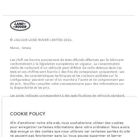
© JAGUAR LAND ROVER LIMITED 2026.
Maroc, Smeia
Les chiff res fournis proviennent de tests officiels effectués par le fabricant
conformément å la législation européenne en vigueur. La consommation
réelle de carburant d'un véhicule peut différer de celle obtenue dans ces
tests et ces chiffres sont fournis å des fins de comparaison uniquement. Les
données, les caractéristiques techniques et les couleurs publiées sur le
configurateur peuvent varier d'un marché à l'autre et ne comprennent pas
de prix. Veuillez consulter votre concessionnaire pour des informations sur
la disponibilité et les prix.
Les poids indiqués correspondent à des spécifications de véhicule standard.
Les accessoires et autres éléments montés après le point de fabrication
affecteront la charge utile. Assurez-vous que le poids total en charge du
véhicule, les charges maximales par essieu et la charge utile ne sont pas
dépassés lorsque vous chargez des accessoires, des occupants, des liquides
COOKIE POLICY
et des carburants.
Afin d'améliorer notre site web, nous souhaiterions utiliser des cookies
Remarque importante sur les images et les spécifications.
La pénurie
pour enregistrer certaines informations dans votre ordinateur. Nous avons
mondiale de semi-conducteurs affecte actuellement les spécifications de
déjà envoyé un des cookies que nous utilisons car certaines parties du site
construction des véhicules, la disponibilité des options et les délais de
construction. Cette situation s’avère très fluctuante, et par conséquent, les
ne peuvent pas fonctionner sans lui. Vous pouvez supprimer et barrer