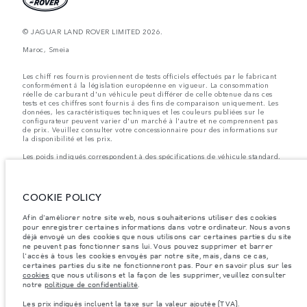
© JAGUAR LAND ROVER LIMITED 2026.
Maroc, Smeia
Les chiff res fournis proviennent de tests officiels effectués par le fabricant
conformément å la législation européenne en vigueur. La consommation
réelle de carburant d'un véhicule peut différer de celle obtenue dans ces
tests et ces chiffres sont fournis å des fins de comparaison uniquement. Les
données, les caractéristiques techniques et les couleurs publiées sur le
configurateur peuvent varier d'un marché à l'autre et ne comprennent pas
de prix. Veuillez consulter votre concessionnaire pour des informations sur
la disponibilité et les prix.
Les poids indiqués correspondent à des spécifications de véhicule standard.
Les accessoires et autres éléments montés après le point de fabrication
affecteront la charge utile. Assurez-vous que le poids total en charge du
véhicule, les charges maximales par essieu et la charge utile ne sont pas
dépassés lorsque vous chargez des accessoires, des occupants, des liquides
COOKIE POLICY
et des carburants.
Afin d'améliorer notre site web, nous souhaiterions utiliser des cookies
Remarque importante sur les images et les spécifications.
La pénurie
pour enregistrer certaines informations dans votre ordinateur. Nous avons
mondiale de semi-conducteurs affecte actuellement les spécifications de
déjà envoyé un des cookies que nous utilisons car certaines parties du site
construction des véhicules, la disponibilité des options et les délais de
ne peuvent pas fonctionner sans lui. Vous pouvez supprimer et barrer
construction. Cette situation s’avère très fluctuante, et par conséquent, les
images utilisées actuellement sur le site Web peuvent ne pas refléter
l'accès à tous les cookies envoyés par notre site, mais, dans ce cas,
entièrement les spécifications actuelles en ce qui concerne les
certaines parties du site ne fonctionneront pas. Pour en savoir plus sur les
caractéristiques, les options, les finitions et les combinaisons de couleurs.
cookies
que nous utilisons et la façon de les supprimer, veuillez consulter
Veuillez consulter votre concessionnaire pour avoir confirmation des
notre
politique de confidentialité
.
restrictions actuelles et faire un choix éclairé
Les prix indiqués incluent la taxe sur la valeur ajoutée (TVA).