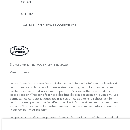
COOKIES
SITEMAP
JAGUAR LAND ROVER CORPORATE
© JAGUAR LAND ROVER LIMITED 2026.
Maroc, Smeia
Les chiff res fournis proviennent de tests officiels effectués par le fabricant
conformément å la législation européenne en vigueur. La consommation
réelle de carburant d'un véhicule peut différer de celle obtenue dans ces
tests et ces chiffres sont fournis å des fins de comparaison uniquement. Les
données, les caractéristiques techniques et les couleurs publiées sur le
configurateur peuvent varier d'un marché à l'autre et ne comprennent pas
de prix. Veuillez consulter votre concessionnaire pour des informations sur
la disponibilité et les prix.
Les poids indiqués correspondent à des spécifications de véhicule standard.
Les accessoires et autres éléments montés après le point de fabrication
affecteront la charge utile. Assurez-vous que le poids total en charge du
véhicule, les charges maximales par essieu et la charge utile ne sont pas