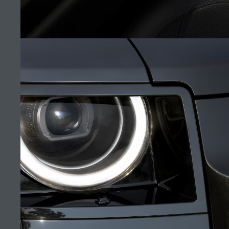
SHOWROOM CASABLANCA
TROUVER UN DÉTAILLANT
EMPLOIS
CONDITIONS GÉNÉRALES
CONTACTEZ-NOUS
POLITIQUE DE CONFIDENTIALITÉ
INTÉRIEUR
COOKIES
SITEMAP
(4)
JAGUAR LAND ROVER CORPORATE