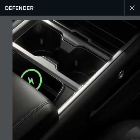
DEFENDER
DÉCOUVREZ LE DEFENDER 130
GALERIE
SUIVEZ LA CONVERSATION
Marché
MAROC
Langue
FRANÇAIS
Détaillant