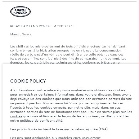
© JAGUAR LAND ROVER LIMITED 2026.
Maroc, Smeia
Les chiff res fournis proviennent de tests officiels effectués par le fabricant
conformément å la législation européenne en vigueur. La consommation
réelle de carburant d'un véhicule peut différer de celle obtenue dans ces
tests et ces chiffres sont fournis å des fins de comparaison uniquement. Les
données, les caractéristiques techniques et les couleurs publiées sur le
configurateur peuvent varier d'un marché à l'autre et ne comprennent pas
de prix. Veuillez consulter votre concessionnaire pour des informations sur
la disponibilité et les prix.
COOKIE POLICY
Les poids indiqués correspondent à des spécifications de véhicule standard.
Les accessoires et autres éléments montés après le point de fabrication
Afin d'améliorer notre site web, nous souhaiterions utiliser des cookies
affecteront la charge utile. Assurez-vous que le poids total en charge du
pour enregistrer certaines informations dans votre ordinateur. Nous avons
véhicule, les charges maximales par essieu et la charge utile ne sont pas
déjà envoyé un des cookies que nous utilisons car certaines parties du site
dépassés lorsque vous chargez des accessoires, des occupants, des liquides
ne peuvent pas fonctionner sans lui. Vous pouvez supprimer et barrer
et des carburants.
l'accès à tous les cookies envoyés par notre site, mais, dans ce cas,
Remarque importante sur les images et les spécifications.
La pénurie
certaines parties du site ne fonctionneront pas. Pour en savoir plus sur les
mondiale de semi-conducteurs affecte actuellement les spécifications de
cookies
que nous utilisons et la façon de les supprimer, veuillez consulter
construction des véhicules, la disponibilité des options et les délais de
notre
politique de confidentialité
.
construction. Cette situation s’avère très fluctuante, et par conséquent, les
images utilisées actuellement sur le site Web peuvent ne pas refléter
Les prix indiqués incluent la taxe sur la valeur ajoutée (TVA).
entièrement les spécifications actuelles en ce qui concerne les
caractéristiques, les options, les finitions et les combinaisons de couleurs.
Les prix sont applicables aux modèles 2026 uniquement.