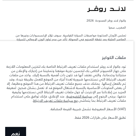
جاكوار لاند روڨر المحدودة: 2026
المغرب, سميا
تعكس الأوزان المذكورة مواصفات السيارة القياسية. سوف تؤثر الإكسسوارات وغيرها من
العناصر المثبتة بعد نقطة التصنيع في الحمولة. تأكد من عدم تجاوز الوزن الإجمالي للسيارة
والحد الأقصى لأحمال المحور عند تحميل السيارة بالإكسسوارات والركاب والسوائل والوقود
والحمولة.
ملفات الكوكيز
المعلومات والمواصفات والأسعار والألوان المذكورة على هذا الموقع قد تختلف من بلد إلى
آخر، كما أنّها قد تتغير بدون إشعار مسبق. الرجاء التواصل مع وكيلنا المحلي للتأكد من توفّرها
تود جاكوار لاند روڤر استخدام ملفات تعريف الارتباط الخاصة بك لتخزين المعلومات اللازمة
والتحقق من الأسعار.
على جهاز الكمبيوتر الخاص بك لتحسين تجربة موقعنا وتمكيننا من إخبارك والإعلان عن
منتجاتنا وخدماتنا، والتي نعتقد أنها قد تكون ذات أهمية بالنسبة إليك. واحد من ملفات
إن النقص العالمي في أشباه الموصلات يؤثر حاليًا
ملاحظة مهمة حول الصور والمواصفات.
تعريف الارتباط التي نستخدمها ضرورية لعدة أجزاء من الموقع للعمل بطريقة جيدة، وقد
في مواصفات تصميم السيارات وتوفر الخيارات وتوقيتات التصاميم. هذا ظرف ديناميكي
تم بالفعل إرسالها. يمكنك حذف جميع ملفات تعريف الارتباط من هذا الموقع وحظرها، إلا
للغاية، ونتيجة لذلك، قد لا تمثّل الصور المستخدَمة ضمن موقع الويب حاليًا المواصفات الحالية
أن بعض المكونات الأساسية بالنسبة لاشتغال الموقع قد لا تعمل بشكل صحيح. لمعرفة
بالكامل بالنسبة إلى الميزات والخيارات والحلية ومجموعات الألوان. يرجى استشارة وكيلك الذي
المزيد عن إعلاناتنا عبر الإنترنت أو حول ملفات تعريف الارتباط التي نستخدمها وكيفية
سيتمكّن من تأكيد أي تقييدات حالية معك للسماح لك باتخاذ قرار مدروس
حذفها، يرجى الرجوع إلى
سياسة الخصوصية
. عند الإغلاق، فإنك توافق على استخدام
الأرقام المقدمة هي نتيجة لاختبارات المصنع الرسمية وفقاً لتشريعات الاتحاد الأوروبي. قد
ملفات تعريف الارتباط بما يتماشى
مع سياسة ملفات تعريف الارتباط
.
يتباين استهلك الوقود الفعلي للمركبة عن ذلك المتحقق في تلك الاختبارات كما أن هذه
الأرقام بغرض المقارنة فحسب.
(VAT) الأسعار المعروضة تشمل ضريبة القيمة المضافة.
الأسعار المعروضة تشمل ضريبة القيمة المضافة (VAT).
تطبق الأسعار على طرازات 2026 فقط.
تطبالأسعار تنطبق فقط على الطرازات المصنعة في عام 2026.
نعم