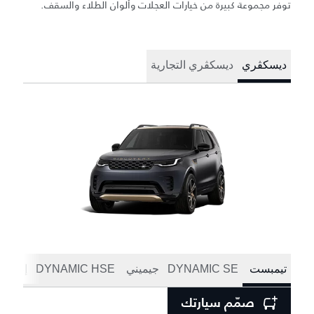
توفر مجموعة كبيرة من خيارات العجلات وألوان الطلاء والسقف.
ديسكڤري
ديسكڤري التجارية
تيمبست
DYNAMIC SE
جيميني
DYNAMIC HSE
إصدار 
صمّم سيارتك