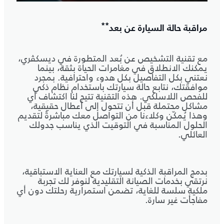
**
مراقبة حالة السيارة عن بعد
مع تقنية التشخيص عن بُعد المتطورة في ديسكڤري،
يمكنك الانطلاق في مغامرات الحياة بثقة، بينما
نعتني بكل التفاصيل بكل هدوء واحترافية. بمجرد
موافقتك، نتابع حالة سيارتك باستخدام نظام ذكي
للفحص اللاسلكي. هذه التقنية تتيح لنا اكتشاف أي
مشاكل محتملة قبل أن تتحول إلى أعطال حقيقية،
وهذا يُمكّن وكلاءنا من التواصل معك مباشرةً لتقديم
الحلول المناسبة في التوقيت الذي يناسب جدولك
العائلي.
بدمج المراقبة الذكية لسيارتك مع العناية الاستباقية،
نرتقي بخدمات الصيانة التقليدية لنوفر لك تجربة
ملكية سلسة للغاية، تضمن استمرارية رحلتك دون أي
مفاجأت غير سارة.