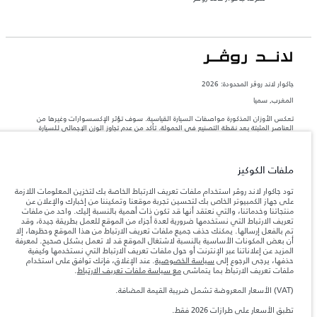
جاكوار لاند روڨر المحدودة: 2026
المغرب, سميا
تعكس الأوزان المذكورة مواصفات السيارة القياسية. سوف تؤثر الإكسسوارات وغيرها من
العناصر المثبتة بعد نقطة التصنيع في الحمولة. تأكد من عدم تجاوز الوزن الإجمالي للسيارة
والحد الأقصى لأحمال المحور عند تحميل السيارة بالإكسسوارات والركاب والسوائل والوقود
والحمولة.
ملفات الكوكيز
المعلومات والمواصفات والأسعار والألوان المذكورة على هذا الموقع قد تختلف من بلد إلى
آخر، كما أنّها قد تتغير بدون إشعار مسبق. الرجاء التواصل مع وكيلنا المحلي للتأكد من توفّرها
تود جاكوار لاند روڤر استخدام ملفات تعريف الارتباط الخاصة بك لتخزين المعلومات اللازمة
والتحقق من الأسعار.
على جهاز الكمبيوتر الخاص بك لتحسين تجربة موقعنا وتمكيننا من إخبارك والإعلان عن
منتجاتنا وخدماتنا، والتي نعتقد أنها قد تكون ذات أهمية بالنسبة إليك. واحد من ملفات
إن النقص العالمي في أشباه الموصلات يؤثر حاليًا
ملاحظة مهمة حول الصور والمواصفات.
تعريف الارتباط التي نستخدمها ضرورية لعدة أجزاء من الموقع للعمل بطريقة جيدة، وقد
في مواصفات تصميم السيارات وتوفر الخيارات وتوقيتات التصاميم. هذا ظرف ديناميكي
تم بالفعل إرسالها. يمكنك حذف جميع ملفات تعريف الارتباط من هذا الموقع وحظرها، إلا
للغاية، ونتيجة لذلك، قد لا تمثّل الصور المستخدَمة ضمن موقع الويب حاليًا المواصفات الحالية
أن بعض المكونات الأساسية بالنسبة لاشتغال الموقع قد لا تعمل بشكل صحيح. لمعرفة
بالكامل بالنسبة إلى الميزات والخيارات والحلية ومجموعات الألوان. يرجى استشارة وكيلك الذي
المزيد عن إعلاناتنا عبر الإنترنت أو حول ملفات تعريف الارتباط التي نستخدمها وكيفية
سيتمكّن من تأكيد أي تقييدات حالية معك للسماح لك باتخاذ قرار مدروس
حذفها، يرجى الرجوع إلى
سياسة الخصوصية
. عند الإغلاق، فإنك توافق على استخدام
الأرقام المقدمة هي نتيجة لاختبارات المصنع الرسمية وفقاً لتشريعات الاتحاد الأوروبي. قد
ملفات تعريف الارتباط بما يتماشى
مع سياسة ملفات تعريف الارتباط
.
يتباين استهلك الوقود الفعلي للمركبة عن ذلك المتحقق في تلك الاختبارات كما أن هذه
الأرقام بغرض المقارنة فحسب.
(VAT) الأسعار المعروضة تشمل ضريبة القيمة المضافة.
الأسعار المعروضة تشمل ضريبة القيمة المضافة (VAT).
تطبق الأسعار على طرازات 2026 فقط.
تطبالأسعار تنطبق فقط على الطرازات المصنعة في عام 2026.