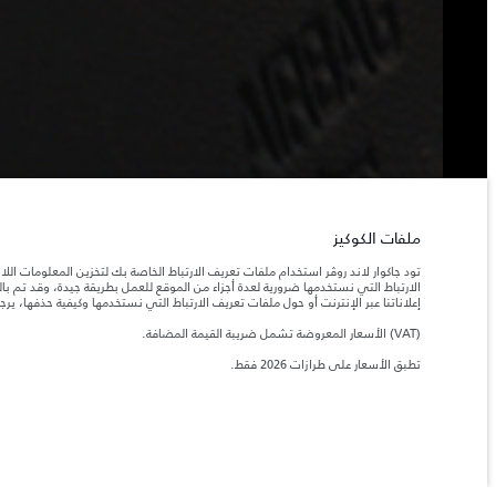
ملفات الكوكيز
تود جاكوار لاند روڤر استخدام ملفات تعريف الارتباط الخاصة بك لتخزين المعلومات الل
الارتباط التي نستخدمها ضرورية لعدة أجزاء من الموقع للعمل بطريقة جيدة، وقد تم 
إعلاناتنا عبر الإنترنت أو حول ملفات تعريف الارتباط التي نستخدمها وكيفية حذفها، ير
(VAT) الأسعار المعروضة تشمل ضريبة القيمة المضافة.
تطبق الأسعار على طرازات 2026 فقط.