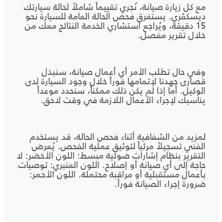
مع كل زيارة صيانة، نُجري تقييماً شاملاً لحالة سيارتك
ديسكڤري. يستغرق فحص الحالة العامة للسيارة نحو
15 دقيقة، ويُراجع استشاري الخدمة النتائج معك من
خلال تقرير مفصل.
وفي حال تطلب الأمر أي أعمال صيانة، سنبذل
قصارى جهدنا لإتمامها فوراً خلال وجود السيارة لدى
الوكيل. أما إذا لم يكن ذلك ممكناً، سنحدد موعداً
يناسبك لإجراء الأعمال اللازمة في وقت لاحق.
لمزيد من الشفافية أثناء فحص الحالة، قد يستخدم
الفني تسجيلاً مرئياً لتوثيق عملية الفحص. يُعرض
التقرير بنظام إشارات ضوئية مبسط: اللون الأخضر: لا
حاجة إلى أي صيانة أو إصلاح. اللون العنبري: توصيات
بأعمال مستقبلية أو مراقبة محتملة. اللون الأحمر:
ضرورة إجراء الصيانة فوراً.