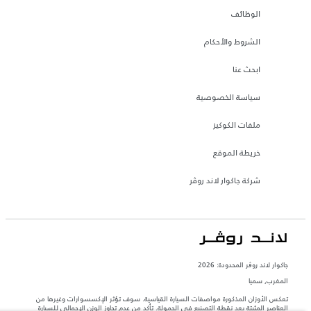
الوظائف
الشروط والأحكام
ابحث عنا
سياسة الخصوصية
ملفات الكوكيز
خريطة الموقع
شركة جاكوار لاند روڤر
جاكوار لاند روڨر المحدودة: 2026
المغرب, سميا
تعكس الأوزان المذكورة مواصفات السيارة القياسية. سوف تؤثر الإكسسوارات وغيرها من
العناصر المثبتة بعد نقطة التصنيع في الحمولة. تأكد من عدم تجاوز الوزن الإجمالي للسيارة