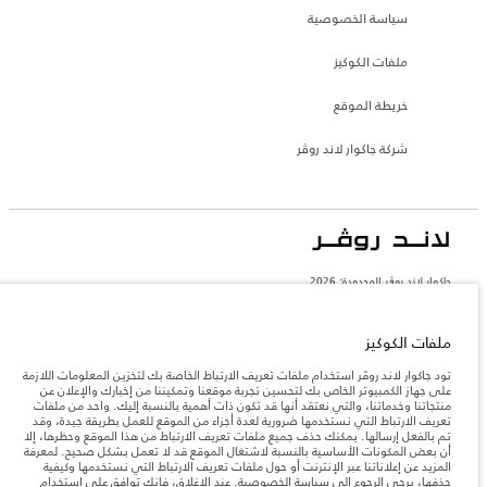
سياسة الخصوصية
ملفات الكوكيز
خريطة الموقع
شركة جاكوار لاند روڤر
جاكوار لاند روڨر المحدودة: 2026
المغرب, سميا
تعكس الأوزان المذكورة مواصفات السيارة القياسية. سوف تؤثر الإكسسوارات وغيرها من
ملفات الكوكيز
العناصر المثبتة بعد نقطة التصنيع في الحمولة. تأكد من عدم تجاوز الوزن الإجمالي للسيارة
والحد الأقصى لأحمال المحور عند تحميل السيارة بالإكسسوارات والركاب والسوائل والوقود
تود جاكوار لاند روڤر استخدام ملفات تعريف الارتباط الخاصة بك لتخزين المعلومات اللازمة
والحمولة.
على جهاز الكمبيوتر الخاص بك لتحسين تجربة موقعنا وتمكيننا من إخبارك والإعلان عن
منتجاتنا وخدماتنا، والتي نعتقد أنها قد تكون ذات أهمية بالنسبة إليك. واحد من ملفات
تعريف الارتباط التي نستخدمها ضرورية لعدة أجزاء من الموقع للعمل بطريقة جيدة، وقد
المعلومات والمواصفات والأسعار والألوان المذكورة على هذا الموقع قد تختلف من بلد إلى
تم بالفعل إرسالها. يمكنك حذف جميع ملفات تعريف الارتباط من هذا الموقع وحظرها، إلا
آخر، كما أنّها قد تتغير بدون إشعار مسبق. الرجاء التواصل مع وكيلنا المحلي للتأكد من توفّرها
أن بعض المكونات الأساسية بالنسبة لاشتغال الموقع قد لا تعمل بشكل صحيح. لمعرفة
والتحقق من الأسعار.
المزيد عن إعلاناتنا عبر الإنترنت أو حول ملفات تعريف الارتباط التي نستخدمها وكيفية
إن النقص العالمي في أشباه الموصلات يؤثر حاليًا
حذفها، يرجى الرجوع إلى
سياسة الخصوصية
. عند الإغلاق، فإنك توافق على استخدام
ملاحظة مهمة حول الصور والمواصفات.