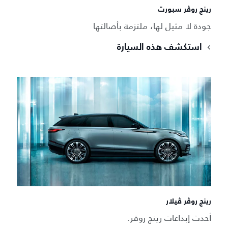
رينج روڤر سبورت​
جودة لا مثيل لها، ملتزمة بأصالتها
استكشف هذه السيارة
رينج روڤر ڤيلار
أحدث إبداعات رينج روڤر.