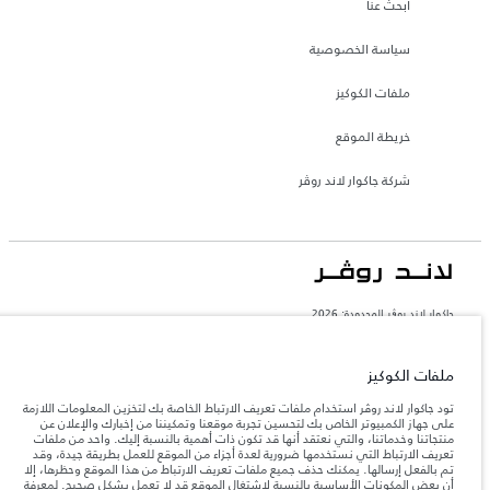
ابحث عنا
سياسة الخصوصية
ملفات الكوكيز
خريطة الموقع
شركة جاكوار لاند روڤر
جاكوار لاند روڨر المحدودة: 2026
المغرب, سميا
تعكس الأوزان المذكورة مواصفات السيارة القياسية. سوف تؤثر الإكسسوارات وغيرها من
ملفات الكوكيز
العناصر المثبتة بعد نقطة التصنيع في الحمولة. تأكد من عدم تجاوز الوزن الإجمالي للسيارة
والحد الأقصى لأحمال المحور عند تحميل السيارة بالإكسسوارات والركاب والسوائل والوقود
تود جاكوار لاند روڤر استخدام ملفات تعريف الارتباط الخاصة بك لتخزين المعلومات اللازمة
والحمولة.
على جهاز الكمبيوتر الخاص بك لتحسين تجربة موقعنا وتمكيننا من إخبارك والإعلان عن
منتجاتنا وخدماتنا، والتي نعتقد أنها قد تكون ذات أهمية بالنسبة إليك. واحد من ملفات
تعريف الارتباط التي نستخدمها ضرورية لعدة أجزاء من الموقع للعمل بطريقة جيدة، وقد
المعلومات والمواصفات والأسعار والألوان المذكورة على هذا الموقع قد تختلف من بلد إلى
تم بالفعل إرسالها. يمكنك حذف جميع ملفات تعريف الارتباط من هذا الموقع وحظرها، إلا
آخر، كما أنّها قد تتغير بدون إشعار مسبق. الرجاء التواصل مع وكيلنا المحلي للتأكد من توفّرها
أن بعض المكونات الأساسية بالنسبة لاشتغال الموقع قد لا تعمل بشكل صحيح. لمعرفة
والتحقق من الأسعار.