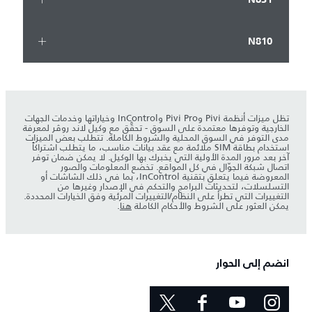
N810
تظل ميزات أنظمة Pivi وPivi Pro وInControl وخياراتها وخدمات الجهات
الخارجية وتوفرها معتمدة على السوق - تحقَّق مع وكيل لاند روڤر لمعرفة
مدى التوفر في السوق المحلية والشروط الكاملة. تتطلب بعض الميزات
استخدام بطاقة SIM ملائمة مع عقد بيانات مناسب، ما يتطلب اشتراكاً
آخر بعد مرور المدة الأولية التي يخبرك بها الوكيل. لا يمكن ضمان توفر
اتصال شبكة الجوّال في كل المواقع. تخضع المعلومات والصور
المعروضة فيما يتعلق بتقنية InControl، بما في ذلك الشاشات أو
التسلسلات، لتحديثات البرامج والتحكم في الإصدار وغيرها من
التغييرات التي تطرأ على النظام/التغييرات المرئية وفق الخيارات المحددة.
يمكن العثور على الشروط والأحكام الكاملة
هنا
.
انضم إلى الحوار