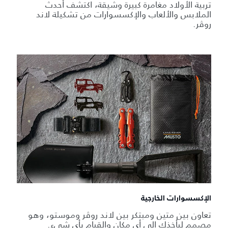
تربية الأولاد مغامرة كبيرة وشيقة، اكتشف أحدث
الملابس والألعاب والإكسسوارات من تشكيلة لاند
روڤر.
الإكسسوارات الخارجية
تعاون بين متين ومبتكر بين لاند روڤر وموستو، وهو
مصمم ليأخذك إلى أي مكان والقيام بأي شيء.