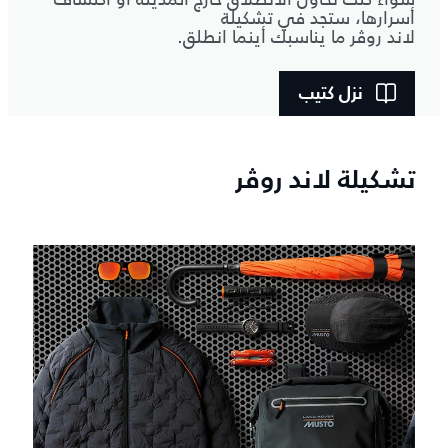
أسرارها، ستجد في تشكيلة
لاند روڤر ما يناسبك أينما انطلق.
نزل كتيب
تشكيلة لاند روڤر