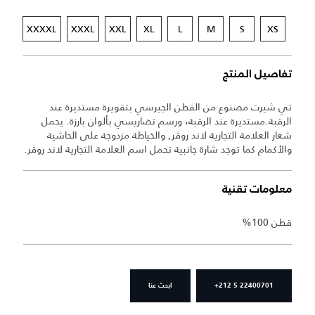
XXXXL
XXXL
XXL
XL
L
M
S
XS
تفاصيل المنتج
تي شيرت مصنوع من القطن الجيرسي بتقويرة مستديرة عند
الرقبة.مستديرة عند الرقبة، ورسم تضاريسي بألوان بارزة. يحمل
شعار العلامة التجارية لاند روڤر, والخياطة مزدوجة على الحاشية
والأكمام كما توجد شارة جانبية تحمل اسم العلامة التجارية لاند روڤر.
معلومات تقنية
قطن 100%
+212 5 22400701
ابحث عنا