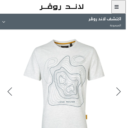
اكتشف لاند روڤر
المجموعة