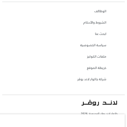
الوظائف
الشروط والأحكام
ابحث عنا
سياسة الخصوصية
ملفات الكوكيز
خريطة الموقع
شركة جاكوار لاند روڤر
جاكوار لاند روڨر المحدودة: 2026
المغرب, سميا