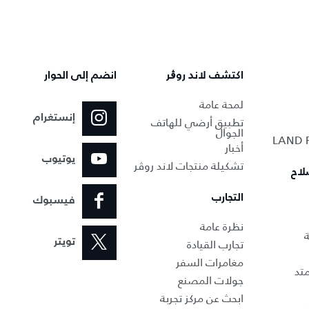
اكتشف لاند روڨر
انضم إلى الحوار
لمحة عامة
إنستغرام
تطبيق أرضي للهاتف
الجوال
أخبار
يوتيوب
تشكيلة منتجات لاند روڤر
لاح
التجارب
فيسبوك
نظرة عامة
ة
تجارب القيادة
تويتر
مغامرات السفر
تد
جولات المصنع
ابحث عن مركز تجربة