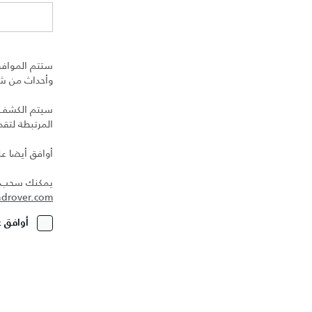
ستتم الموافق
وأحداث من شرك
سيتم الكشف عن
المرتبطة لتق
أوافق أيضا عل
يمكنك سحب مو
ndrover.com
أوافق ع