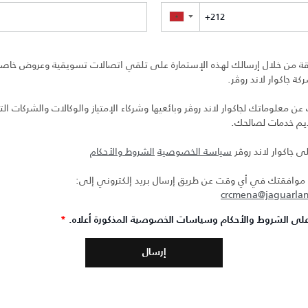
▼
ة من خلال إرسالك لهذه الإستمارة على تلقي اتصالات تسويقية وعروض خاصة 
ة جاكوار لاند روڤر.
 معلوماتك لجاكوار لاند روڤر وبائعيها وشركاء الإمتياز والوكالات والشركات التا
ديم خدمات لصالحك.
ى جاكوار لاند روڤر
سياسة الخصوصية
الشروط والأحكام
افقتك في أي وقت عن طريق إرسال بريد إلكتروني إلى:
crcmena@jaguarla
لى الشروط والأحكام وسياسات الخصوصية المذكورة أعلاه.
*