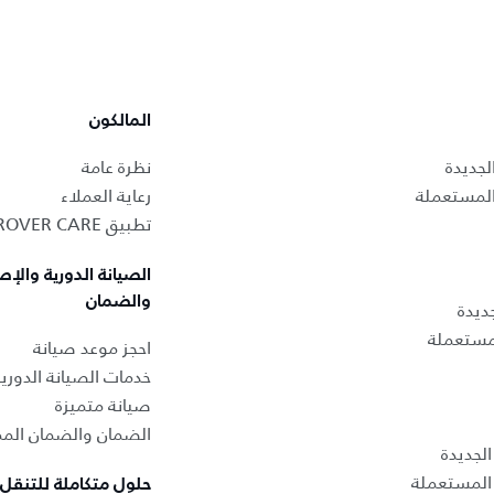
المالكون
لجديدة
نظرة عامة
المستعملة
رعاية العملاء
تطبيق LAND ROVER CARE
الصيانة الدورية والإص
والضمان
ديدة
لمستعملة
احجز موعد صيانة
خدمات الصيانة الدوري
صيانة متميزة
الضمان والضمان المم
لجديدة
المستعملة
حلول متكاملة للتنقل