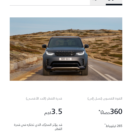
القوة القصوى (تصل إلى)
قدرة القطر (الحد الأقصى)
3.5
360
*
حصانًا
كجم
قد يؤثر المحرّك الذي تختاره في قدرة
*
265 كيلوواط
القطر.