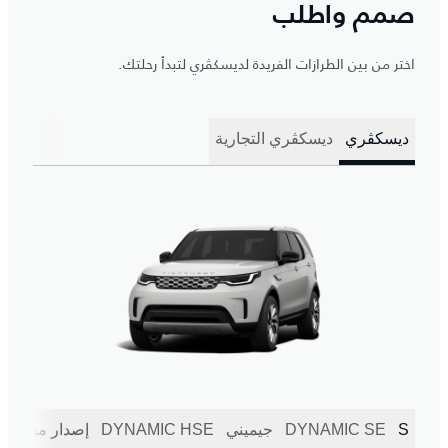
صمم واطلب
اختر من بين الطرازات الفريدة لديسكڤري لتبدأ رحلتك.
ديسكڤري
ديسكڤري التجارية
S
DYNAMIC SE
جيميني
DYNAMIC HSE
إصدار ميتروبول