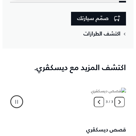
صمّم سيارتك
اكتشف الطرازات
اكتشف المزيد مع ديسكڤري.
3
/
1
التجهيزات الاختيارية والإكسسوارات