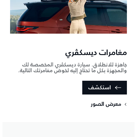
مغامرات ديسكڤري
جاهزة للانطلاق. سيارة ديسكڤري المخصصة لك
والمجهزة بكل ما تحتاج إليه لخوض مغامرتك التالية.
استكشف
معرض الصور