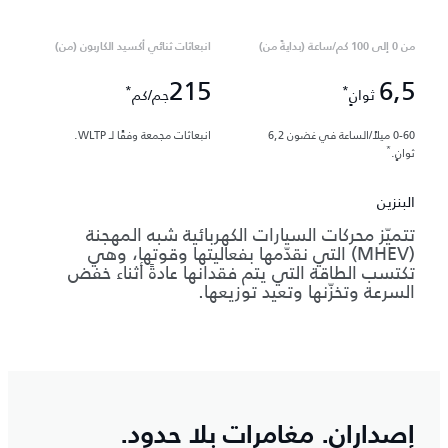
من 0 إلى 100 كم/ساعة (بدايةً من)
انبعاثات ثنائي أكسيد الكاربون (من)
215
6,5
*
*
ثوانٍ
جم/كم
0-60 ميلاً/الساعة في غضون 6,2
انبعاثات مجمعة وفقًا لـ WLTP.
*
ثوانٍ.
البنزين
تتميّز محركات السيارات الكهربائية شبه المهجنة
(MHEV) التي نقدّمها بفعاليتها وقوتها، وهي
تكتسب الطاقة التي يتم فقدانها عادةً أثناء خفض
السرعة وتخزّنها وتعيد توزيعها.
إصداران. مغامرات بلا حدود.