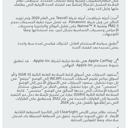
على النظام/التغييرات المرئية وفقًا للخيارات المحددة. سيتطلّب نظام
الملاحة المتصل اشتراكًا إضافيًا بعد انقضاء المدة الأولية التي يطلعك
عليها وكيل لاند روڤر.
2
بحث أجرته شركةبحث أجرته شركة Texcell في العام 2020 وتم تزويد
النتائج من قِبل شركة Panasonic. قد تعمل ميزة تنقية الجسيمات بحجم
PM2.5 وتقنية Nanoe™ X على تقليل الروائح والبكتيريا ومسببات
الأمراض ومسببات الحساسية بشكل كبير، عند استخدامها وفقًا
للتوجيهات.
3
تطبق سياسة الاستخدام العادل. اشتراك قياسي لمدة سنة واحدة
يمكن تمديده بعد انقضاء المدة
4
إن Apple CarPlay هي علامة تجارية لشركة Apple Inc. . قد تنطبق
شروط مستخدم Apple Inc. النهائي.
5
ستعود السيارات في أسواق لائحة السلامة العامة الثانية (GSR II) و/أو
أسواق برنامج تقييم السيارات الجديدة (NCAP) إلى الوضع "مرتفع" في
كل دورة تشغيل. ستعود السيارات في الأسواق الأخرى إلى الوضع
"مخصص" في كل دورة تشغيل. وبغض النظر عن السوق، ستتذكر
السيارة الإعدادات التي حددها السائق في الوضع "مخصص". لائحة
السلامة العامة الثانية (GSRII) عبارة عن تشريع للسلامة دخل حيز التنفيذ
بالنسبة إلى الطرازات الجديدة في عام 2022 وسيُطبق على الطرازات
التي تم إطلاقها بالفعل في عام 2024.
6
يستند نظام عرض الأرض ClearSight إلى الكاميرا المحيطية الثلاثية
الأبعاد. لا تكون الصورة مباشرة. تحقق من المنطقة المحيطة بك لضمان
سلامتك وفقًا للقوانين المحلية.