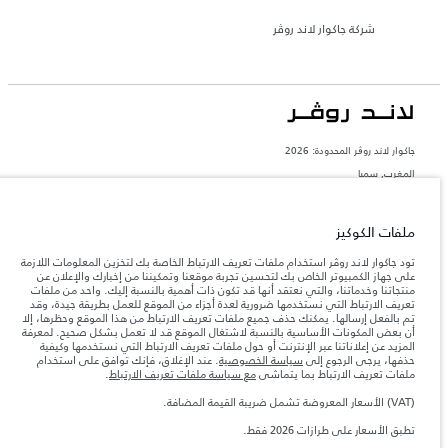
شركة جاكوار لاند روڤر
جاكوار لاند روڨر المحدودة: 2026
المغرب, سميا
تعكس الأوزان المذكورة مواصفات السيارة القياسية. سوف تؤثر الإكسسوارات وغيرها من
العناصر المثبتة بعد نقطة التصنيع في الحمولة. تأكد من عدم تجاوز الوزن الإجمالي للسيارة
والحد الأقصى لأحمال المحور عند تحميل السيارة بالإكسسوارات والركاب والسوائل والوقود
ملفات الكوكيز
والحمولة.
تود جاكوار لاند روڤر استخدام ملفات تعريف الارتباط الخاصة بك لتخزين المعلومات اللازمة
على جهاز الكمبيوتر الخاص بك لتحسين تجربة موقعنا وتمكيننا من إخبارك والإعلان عن
المعلومات والمواصفات والأسعار والألوان المذكورة على هذا الموقع قد تختلف من بلد إلى
منتجاتنا وخدماتنا، والتي نعتقد أنها قد تكون ذات أهمية بالنسبة إليك. واحد من ملفات
آخر، كما أنّها قد تتغير بدون إشعار مسبق. الرجاء التواصل مع وكيلنا المحلي للتأكد من توفّرها
تعريف الارتباط التي نستخدمها ضرورية لعدة أجزاء من الموقع للعمل بطريقة جيدة، وقد
والتحقق من الأسعار.
تم بالفعل إرسالها. يمكنك حذف جميع ملفات تعريف الارتباط من هذا الموقع وحظرها، إلا
أن بعض المكونات الأساسية بالنسبة لاشتغال الموقع قد لا تعمل بشكل صحيح. لمعرفة
إن النقص العالمي في أشباه الموصلات يؤثر حاليًا
ملاحظة مهمة حول الصور والمواصفات.
المزيد عن إعلاناتنا عبر الإنترنت أو حول ملفات تعريف الارتباط التي نستخدمها وكيفية
في مواصفات تصميم السيارات وتوفر الخيارات وتوقيتات التصاميم. هذا ظرف ديناميكي
حذفها، يرجى الرجوع إلى
سياسة الخصوصية
. عند الإغلاق، فإنك توافق على استخدام
للغاية، ونتيجة لذلك، قد لا تمثّل الصور المستخدَمة ضمن موقع الويب حاليًا المواصفات الحالية
ملفات تعريف الارتباط بما يتماشى
مع سياسة ملفات تعريف الارتباط
.
بالكامل بالنسبة إلى الميزات والخيارات والحلية ومجموعات الألوان. يرجى استشارة وكيلك الذي
سيتمكّن من تأكيد أي تقييدات حالية معك للسماح لك باتخاذ قرار مدروس
(VAT) الأسعار المعروضة تشمل ضريبة القيمة المضافة.
الأرقام المقدمة هي نتيجة لاختبارات المصنع الرسمية وفقاً لتشريعات الاتحاد الأوروبي. قد
يتباين استهلك الوقود الفعلي للمركبة عن ذلك المتحقق في تلك الاختبارات كما أن هذه
تطبق الأسعار على طرازات 2026 فقط.
الأرقام بغرض المقارنة فحسب.