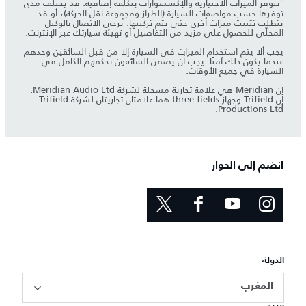
*
تتوفر الميزات الاختيارية والإكسسوارات بتكلفة إضافية. قد يختلف مدى
توفرها حسب مواصفات السيارة (الطراز ومجموعة نقل الحركة)، أو قد
يتطلب تثبيت ميزات أخرى حتى يتم تركيبها. يُرجى الاتصال بالوكيل
المحلّي للحصول على مزيد من التفاصيل أو تهيئة سيارتك عبر الإنترنت.
يجب ألا يتم استخدام الميزات في السيارة إلا من قبل السائقين وحدهم
عندما يكون ذلك آمنًا. يجب أن يضمن السائقون تحكمهم الكامل في
السيارة في جميع الأوقات.
إن Meridian هي علامة تجارية مسجلة لشركة Meridian Audio Ltd.
إن Trifield وجهاز three fields هما علامتان تجاريتان لشركة Trifield
Productions Ltd.
انضم إلى الحوار
الدولة
المغرب