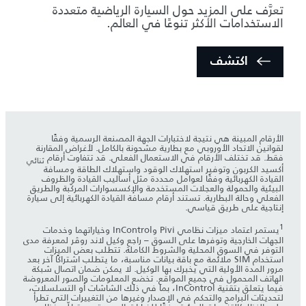
مصمَّمة لتلبية احتياجات الجميع، في كل الأوقات،
وفي كل المواقع.
اكتشف
الأرقام المبينة هي نتيجة لاختبارات الجهة المصنعة الرسمية وفقًا
لقوانين الاتحاد الأوروبي مع بطارية مشحونة بالكامل. لأغراض المقارنة
فقط. قد تختلف الأرقام في الاستعمال الفعلي. قد تتفاوت أرقام
ثنائي
أكسيد الكربون وتوفير استهلاك الوقود واستهلاك الطاقة ومسافة
القيادة الكهربائية وفقًا لعوامل محددة مثل أساليب القيادة والظروف
البيئية والحمولة والعجلات المستخدمة والإكسسوارات المركّبة والطريق
الفعلي وحالة البطارية. تستند أرقام مسافة القيادة الكهربائية إلى سيارة
إنتاجية على طريق قياسي.
1
يستمر اعتماد ميزات نظامي Pivi وInControl وخياراتهما وخدمات
الجهات الخارجية وتوفرها على السوق – راجع وكيل لاند روڤر لمعرفة مدى
التوفر في السوق المحلية والشروط الكاملة. تتطلب بعض الميزات
استخدام SIM ملائمة مع باقة بيانات مناسبة، ما يتطلب اشتراكًا آخر بعد
مرور المدة الأولية التي يخبرك بها الوكيل. لا يمكن ضمان اتصال شبكة
الهاتف المحمول في جميع المواقع. تخضع المعلومات والصور المعروضة
فيما يتعلق بتقنية InControl، بما في ذلك الشاشات أو التسلسلات،
لتحديثات البرامج والتحكم في الإصدار وغيرها من التغييرات التي تطرأ