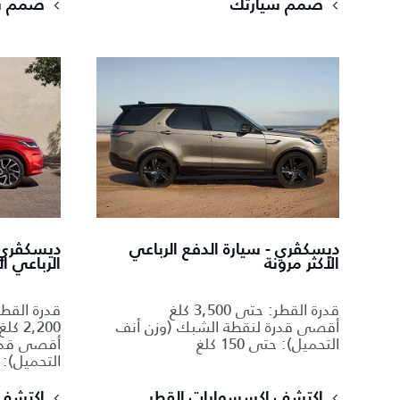
صمّم سيارتك
صمّم س
ديسكڤري - سيارة الدفع الرباعي
ديسكڤري 
الأكثر مرونة
الرباعي ا
قدرة القطر: حتى 3,500 كلغ
أقصى قدرة لنقطة الشبك (وزن أنف
2,200 كلغ (5 مقاعد + مقعدين)
التحميل): حتى 150 كلغ
أقصى قدرة
التحميل): حتى 
اكتشف إكسسوارات القطر
اكتشف 