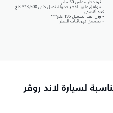
- كرة قطر مقاس 50 ملم
- موافق عليها لقطر حمولة تصل حتى 3,500** كلغ
كحد أقصى
- وزن أنف التحميل 195 كلغ***
- يتضمن كهربائيات القطر
سبة لسيارة لاند روڤر