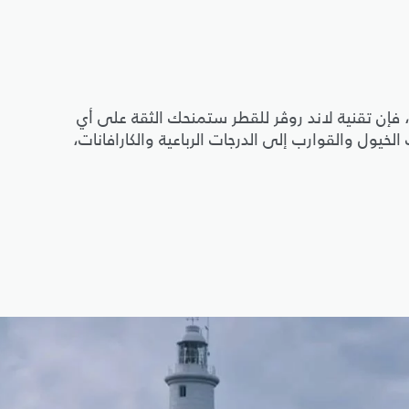
 فإن تقنية لاند روڤر للقطر ستمنحك الثقة على أي
يول والقوارب إلى الدرجات الرباعية والكارافانات،