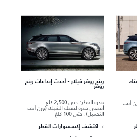
متك
رينج روڤر ڤيلار - أحدث إبداعات رينج
روڤر
قدرة القطر: حتى 2,500 كلغ
ن أنف
أقصى قدرة لنقطة الشبك (وزن أنف
التحميل): حتى 100 كلغ
ر
اكتشف إكسسوارات القطر