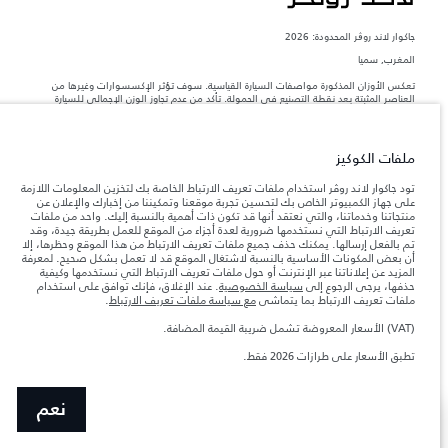
جاكوار لاند روڨر المحدودة: 2026
المغرب, سميا
تعكس الأوزان المذكورة مواصفات السيارة القياسية. سوف تؤثر الإكسسوارات وغيرها من
العناصر المثبتة بعد نقطة التصنيع في الحمولة. تأكد من عدم تجاوز الوزن الإجمالي للسيارة
والحد الأقصى لأحمال المحور عند تحميل السيارة بالإكسسوارات والركاب والسوائل والوقود
والحمولة.
ملفات الكوكيز
المعلومات والمواصفات والأسعار والألوان المذكورة على هذا الموقع قد تختلف من بلد إلى
آخر، كما أنّها قد تتغير بدون إشعار مسبق. الرجاء التواصل مع وكيلنا المحلي للتأكد من توفّرها
تود جاكوار لاند روڤر استخدام ملفات تعريف الارتباط الخاصة بك لتخزين المعلومات اللازمة
والتحقق من الأسعار.
على جهاز الكمبيوتر الخاص بك لتحسين تجربة موقعنا وتمكيننا من إخبارك والإعلان عن
منتجاتنا وخدماتنا، والتي نعتقد أنها قد تكون ذات أهمية بالنسبة إليك. واحد من ملفات
إن النقص العالمي في أشباه الموصلات يؤثر حاليًا
ملاحظة مهمة حول الصور والمواصفات.
تعريف الارتباط التي نستخدمها ضرورية لعدة أجزاء من الموقع للعمل بطريقة جيدة، وقد
في مواصفات تصميم السيارات وتوفر الخيارات وتوقيتات التصاميم. هذا ظرف ديناميكي
تم بالفعل إرسالها. يمكنك حذف جميع ملفات تعريف الارتباط من هذا الموقع وحظرها، إلا
للغاية، ونتيجة لذلك، قد لا تمثّل الصور المستخدَمة ضمن موقع الويب حاليًا المواصفات الحالية
أن بعض المكونات الأساسية بالنسبة لاشتغال الموقع قد لا تعمل بشكل صحيح. لمعرفة
بالكامل بالنسبة إلى الميزات والخيارات والحلية ومجموعات الألوان. يرجى استشارة وكيلك الذي
المزيد عن إعلاناتنا عبر الإنترنت أو حول ملفات تعريف الارتباط التي نستخدمها وكيفية
سيتمكّن من تأكيد أي تقييدات حالية معك للسماح لك باتخاذ قرار مدروس
حذفها، يرجى الرجوع إلى
سياسة الخصوصية
. عند الإغلاق، فإنك توافق على استخدام
الأرقام المقدمة هي نتيجة لاختبارات المصنع الرسمية وفقاً لتشريعات الاتحاد الأوروبي. قد
ملفات تعريف الارتباط بما يتماشى
مع سياسة ملفات تعريف الارتباط
.
يتباين استهلك الوقود الفعلي للمركبة عن ذلك المتحقق في تلك الاختبارات كما أن هذه
الأرقام بغرض المقارنة فحسب.
(VAT) الأسعار المعروضة تشمل ضريبة القيمة المضافة.
الأسعار المعروضة تشمل ضريبة القيمة المضافة (VAT).
تطبق الأسعار على طرازات 2026 فقط.
تطبالأسعار تنطبق فقط على الطرازات المصنعة في عام 2026.
نعم
عرض المزيد
ابحث عن وكيل