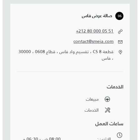
06
صالة عرض فاس
+212 80 000 05 51
contact@smeia.com
قطعة CS 8 ، تقسيم واد فاس ، قطاع 0608 ، 30000
، فاس
الخدمات
مبيعات
الخدمات
ساعات العمل
الاثنين
08:00 ص - 06:30 م