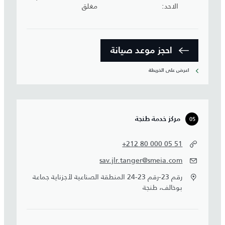
الاحد
مغلق
احجز موعد صيانة‎
اعرض على الخريطة
05
مركز خدمة طنجة
+212 80 000 05 51
sav.jlr.tanger@smeia.com
رقم 23-رقم 23-24 المنطقة الصناعية لأجزناية جماعة
بوخالف، طنجة