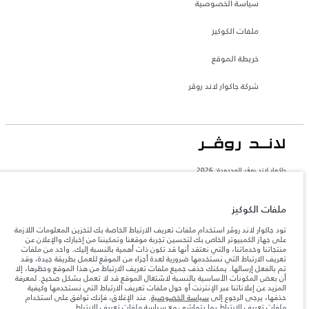
سياسة الخصوصية
ملفات الكوكيز
خريطة الموقع
شركة جاكوار لاند روڤر
جاكوار لاند روڨر المحدودة: 2026
المغرب, سميا
تعكس الأوزان المذكورة مواصفات السيارة القياسية. سوف تؤثر الإكسسوارات وغيرها من
ملفات الكوكيز
العناصر المثبتة بعد نقطة التصنيع في الحمولة. تأكد من عدم تجاوز الوزن الإجمالي للسيارة
والحد الأقصى لأحمال المحور عند تحميل السيارة بالإكسسوارات والركاب والسوائل والوقود
تود جاكوار لاند روڤر استخدام ملفات تعريف الارتباط الخاصة بك لتخزين المعلومات اللازمة
والحمولة.
على جهاز الكمبيوتر الخاص بك لتحسين تجربة موقعنا وتمكيننا من إخبارك والإعلان عن
منتجاتنا وخدماتنا، والتي نعتقد أنها قد تكون ذات أهمية بالنسبة إليك. واحد من ملفات
تعريف الارتباط التي نستخدمها ضرورية لعدة أجزاء من الموقع للعمل بطريقة جيدة، وقد
المعلومات والمواصفات والأسعار والألوان المذكورة على هذا الموقع قد تختلف من بلد إلى
تم بالفعل إرسالها. يمكنك حذف جميع ملفات تعريف الارتباط من هذا الموقع وحظرها، إلا
آخر، كما أنّها قد تتغير بدون إشعار مسبق. الرجاء التواصل مع وكيلنا المحلي للتأكد من توفّرها
أن بعض المكونات الأساسية بالنسبة لاشتغال الموقع قد لا تعمل بشكل صحيح. لمعرفة
والتحقق من الأسعار.
المزيد عن إعلاناتنا عبر الإنترنت أو حول ملفات تعريف الارتباط التي نستخدمها وكيفية
إن النقص العالمي في أشباه الموصلات يؤثر حاليًا
حذفها، يرجى الرجوع إلى
سياسة الخصوصية
. عند الإغلاق، فإنك توافق على استخدام
ملاحظة مهمة حول الصور والمواصفات.
في مواصفات تصميم السيارات وتوفر الخيارات وتوقيتات التصاميم. هذا ظرف ديناميكي
ملفات تعريف الارتباط بما يتماشى
مع سياسة ملفات تعريف الارتباط
.