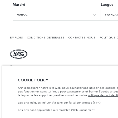
Marché
Langue
MAROC
FRANÇAI
EMPLOIS
CONDITIONS GÉNÉRALES
CONTACTEZ-NOUS
POLITIQUE 
© JAGUAR LAND ROVER LIMITED 2026.
Maroc, Smeia
COOKIE POLICY
Les chiff res fournis proviennent de tests officiels effectués par le fabricant con
å des fins de comparaison uniquement. Les données, les caractéristiques technique
Afin d'améliorer notre site web, nous souhaiterions utiliser des cookies
informations sur la disponibilité et les prix.
pas fonctionner sans lui. Vous pouvez supprimer et barrer l'accès à tous
la façon de les supprimer, veuillez consulter notre
politique de confidenti
Les poids indiqués correspondent à des spécifications de véhicule standard. Les ac
par essieu et la charge utile ne sont pas dépassés lorsque vous chargez des accesso
Les prix indiqués incluent la taxe sur la valeur ajoutée (TVA).
Remarque importante sur les images et les spécifications.
La pénurie mondial
Les prix sont applicables aux modèles 2026 uniquement.
s’avère très fluctuante, et par conséquent, les images utilisées actuellement sur le
Veuillez consulter votre concessionnaire pour avoir confirmation des restrictions ac