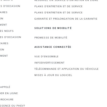
RÉSERVEZ UN SERVICE D'ENTRETIEN EN LIGNE
ES D'OCCASION
PLANS D’ENTRETIEN ET DE SERVICE
AIRES
PLANS D’ENTRETIEN ET DE SERVICE
ION
GARANTIE ET PROLONGATION DE LA GARANTIE
MENT
SOLUTIONS DE MOBILITÉ
LES NEUFS
ES D'OCCASION
PROMESSE DE MOBILITÉ
TAIRES
ASSISTANCE CONNECTÉE
ION
EMENT
VUE D'ENSEMBLE
INFODIVERTISSEMENT
TÉLÉCOMMANDE ET APPLICATION DU VÉHICULE
MISES À JOUR DU LOGICIEL
I
RAPPELÉ
ER EN LIGNE
BROCHURE
ESSENCE OU PHEV?