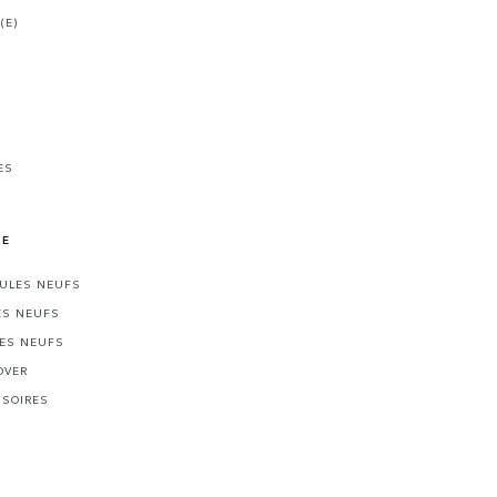
(E)
ES
NE
CULES NEUFS
ES NEUFS
LES NEUFS
OVER
SSOIRES