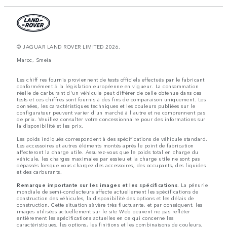
© JAGUAR LAND ROVER LIMITED 2026.
Maroc, Smeia
Les chiff res fournis proviennent de tests officiels effectués par le fabricant
conformément å la législation européenne en vigueur. La consommation
réelle de carburant d'un véhicule peut différer de celle obtenue dans ces
tests et ces chiffres sont fournis å des fins de comparaison uniquement. Les
données, les caractéristiques techniques et les couleurs publiées sur le
configurateur peuvent varier d'un marché à l'autre et ne comprennent pas
de prix. Veuillez consulter votre concessionnaire pour des informations sur
la disponibilité et les prix.
Les poids indiqués correspondent à des spécifications de véhicule standard.
Les accessoires et autres éléments montés après le point de fabrication
affecteront la charge utile. Assurez-vous que le poids total en charge du
véhicule, les charges maximales par essieu et la charge utile ne sont pas
dépassés lorsque vous chargez des accessoires, des occupants, des liquides
et des carburants.
Remarque importante sur les images et les spécifications.
La pénurie
mondiale de semi-conducteurs affecte actuellement les spécifications de
construction des véhicules, la disponibilité des options et les délais de
construction. Cette situation s’avère très fluctuante, et par conséquent, les
images utilisées actuellement sur le site Web peuvent ne pas refléter
entièrement les spécifications actuelles en ce qui concerne les
caractéristiques, les options, les finitions et les combinaisons de couleurs.