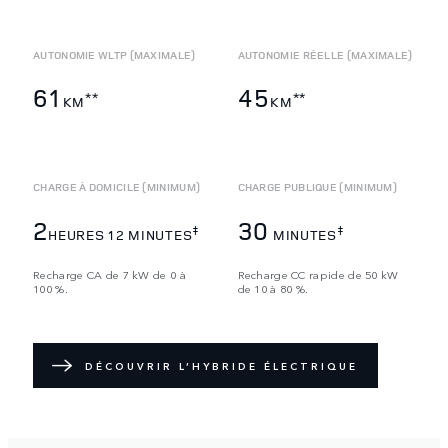
AUTONOMIE WLTP (MAXIMALE)
AUTONOMIE RÉELLE (MAXIMALE)
61
45
**
**
KM
KM
CHARGE À DOMICILE (MINIMUM)
CHARGE PUBLIQUE (MINIMUM)
2
30
‡
‡
HEURES 12 MINUTES
MINUTES
Recharge CA de 7 kW de 0 à
Recharge CC rapide de 50 kW
100 %.
de 10 à 80 %.
DÉCOUVRIR L’HYBRIDE ÉLECTRIQUE