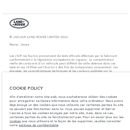
© JAGUAR LAND ROVER LIMITED 2026.
Maroc, Smeia
Les chiff res fournis proviennent de tests officiels effectués par le fabricant
conformément å la législation européenne en vigueur. La consommation
réelle de carburant d'un véhicule peut différer de celle obtenue dans ces
tests et ces chiffres sont fournis å des fins de comparaison uniquement. Les
données, les caractéristiques techniques et les couleurs publiées sur le
configurateur peuvent varier d'un marché à l'autre et ne comprennent pas
de prix. Veuillez consulter votre concessionnaire pour des informations sur
la disponibilité et les prix.
COOKIE POLICY
Les poids indiqués correspondent à des spécifications de véhicule standard.
Les accessoires et autres éléments montés après le point de fabrication
Afin d'améliorer notre site web, nous souhaiterions utiliser des cookies
affecteront la charge utile. Assurez-vous que le poids total en charge du
pour enregistrer certaines informations dans votre ordinateur. Nous avons
véhicule, les charges maximales par essieu et la charge utile ne sont pas
déjà envoyé un des cookies que nous utilisons car certaines parties du site
dépassés lorsque vous chargez des accessoires, des occupants, des liquides
ne peuvent pas fonctionner sans lui. Vous pouvez supprimer et barrer
et des carburants.
l'accès à tous les cookies envoyés par notre site, mais, dans ce cas,
Remarque importante sur les images et les spécifications.
La pénurie
certaines parties du site ne fonctionneront pas. Pour en savoir plus sur les
mondiale de semi-conducteurs affecte actuellement les spécifications de
cookies
que nous utilisons et la façon de les supprimer, veuillez consulter
construction des véhicules, la disponibilité des options et les délais de
notre
politique de confidentialité
.
construction. Cette situation s’avère très fluctuante, et par conséquent, les