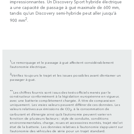
impressionnantes. Un Discovery Sport hybride électrique
a une capacité de passage à gué maximale de 600 mm,
tandis qu’un Discovery semi-hybride peut aller jusqu’à
2
900 mm
.
1
Le remorquage et le passage à gué affectent considérablement
l’autonomie électrique.
2
Vérifiez toujours le trajet et les issues possibles avant d’entamer un
passager à gué.
**
Les chiffres fournis sont issus des tests officiels menés par le
constructeur conformément à la législation européenne en vigueur,
avec une batterie complètement chargée. À titre de comparaison
uniquement. Les vraies valeurs peuvent différer de ces données. Les
valeurs relatives aux émissions de CO
, à la consommation de
2
carburant et d’énergie ainsi qu’à l’autonomie peuvent varier en
fonction de plusieurs facteurs : style de conduite, conditions
environnementales, charge, roues et accessoires montés, trajet réel et
état de la batterie. Les données relatives à l’autonomie s’appuient sur
l’autonomie des véhicules de série pour un trajet standard.