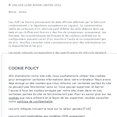
© JAGUAR LAND ROVER LIMITED 2026.
Maroc, Smeia
Les chiff res fournis proviennent de tests officiels effectués par le fabricant
conformément å la législation européenne en vigueur. La consommation
réelle de carburant d'un véhicule peut différer de celle obtenue dans ces
tests et ces chiffres sont fournis å des fins de comparaison uniquement. Les
données, les caractéristiques techniques et les couleurs publiées sur le
configurateur peuvent varier d'un marché à l'autre et ne comprennent pas
de prix. Veuillez consulter votre concessionnaire pour des informations sur
la disponibilité et les prix.
Les poids indiqués correspondent à des spécifications de véhicule standard.
Les accessoires et autres éléments montés après le point de fabrication
affecteront la charge utile. Assurez-vous que le poids total en charge du
véhicule, les charges maximales par essieu et la charge utile ne sont pas
dépassés lorsque vous chargez des accessoires, des occupants, des liquides
COOKIE POLICY
et des carburants.
Afin d'améliorer notre site web, nous souhaiterions utiliser des cookies
Remarque importante sur les images et les spécifications.
La pénurie
pour enregistrer certaines informations dans votre ordinateur. Nous avons
mondiale de semi-conducteurs affecte actuellement les spécifications de
déjà envoyé un des cookies que nous utilisons car certaines parties du site
construction des véhicules, la disponibilité des options et les délais de
ne peuvent pas fonctionner sans lui. Vous pouvez supprimer et barrer
construction. Cette situation s’avère très fluctuante, et par conséquent, les
images utilisées actuellement sur le site Web peuvent ne pas refléter
l'accès à tous les cookies envoyés par notre site, mais, dans ce cas,
entièrement les spécifications actuelles en ce qui concerne les
certaines parties du site ne fonctionneront pas. Pour en savoir plus sur les
caractéristiques, les options, les finitions et les combinaisons de couleurs.
cookies
que nous utilisons et la façon de les supprimer, veuillez consulter
Veuillez consulter votre concessionnaire pour avoir confirmation des
notre
politique de confidentialité
.
restrictions actuelles et faire un choix éclairé
Les prix indiqués incluent la taxe sur la valeur ajoutée (TVA).
Les prix indiqués incluent la taxe sur la valeur ajoutée (TVA).
Les prix sont applicables aux modèles 2026 uniquement.
Les prix sont applicables uniquement aux modèles produit en 2026.