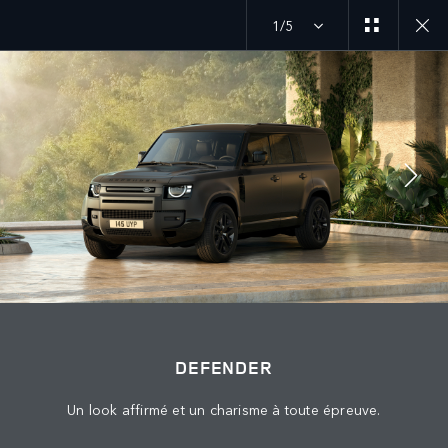
1/5
SUIVEZ LA CONVERSATION
Marché
MAROC
Langue
DEFENDER
FRANÇAIS
Un look affirmé et un charisme à toute épreuve.
Détaillant