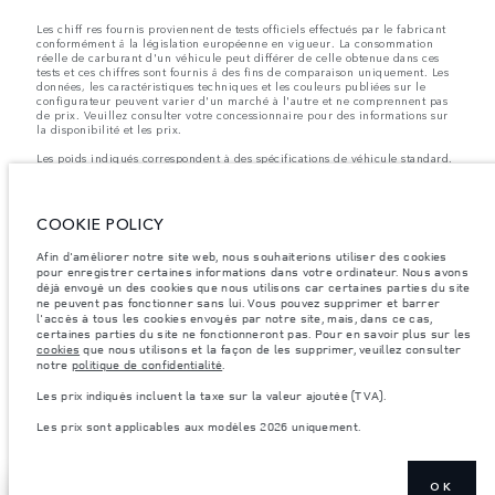
Les chiff res fournis proviennent de tests officiels effectués par le fabricant
conformément å la législation européenne en vigueur. La consommation
réelle de carburant d'un véhicule peut différer de celle obtenue dans ces
tests et ces chiffres sont fournis å des fins de comparaison uniquement. Les
données, les caractéristiques techniques et les couleurs publiées sur le
configurateur peuvent varier d'un marché à l'autre et ne comprennent pas
de prix. Veuillez consulter votre concessionnaire pour des informations sur
la disponibilité et les prix.
Les poids indiqués correspondent à des spécifications de véhicule standard.
Les accessoires et autres éléments montés après le point de fabrication
affecteront la charge utile. Assurez-vous que le poids total en charge du
véhicule, les charges maximales par essieu et la charge utile ne sont pas
dépassés lorsque vous chargez des accessoires, des occupants, des liquides
COOKIE POLICY
et des carburants.
Afin d'améliorer notre site web, nous souhaiterions utiliser des cookies
Remarque importante sur les images et les spécifications.
La pénurie
pour enregistrer certaines informations dans votre ordinateur. Nous avons
mondiale de semi-conducteurs affecte actuellement les spécifications de
déjà envoyé un des cookies que nous utilisons car certaines parties du site
construction des véhicules, la disponibilité des options et les délais de
ne peuvent pas fonctionner sans lui. Vous pouvez supprimer et barrer
construction. Cette situation s’avère très fluctuante, et par conséquent, les
images utilisées actuellement sur le site Web peuvent ne pas refléter
l'accès à tous les cookies envoyés par notre site, mais, dans ce cas,
entièrement les spécifications actuelles en ce qui concerne les
certaines parties du site ne fonctionneront pas. Pour en savoir plus sur les
caractéristiques, les options, les finitions et les combinaisons de couleurs.
cookies
que nous utilisons et la façon de les supprimer, veuillez consulter
Veuillez consulter votre concessionnaire pour avoir confirmation des
notre
politique de confidentialité
.
restrictions actuelles et faire un choix éclairé
Les prix indiqués incluent la taxe sur la valeur ajoutée (TVA).
Les prix indiqués incluent la taxe sur la valeur ajoutée (TVA).
Les prix sont applicables aux modèles 2026 uniquement.
Les prix sont applicables uniquement aux modèles produit en 2026.
OK