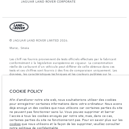
JAGUAR LAND ROVER CORPORATE
© JAGUAR LAND ROVER LIMITED 2026.
Maroc, Smeia
Les chiff res fournis proviennent de tests officiels effectués par le fabricant
conformément å la législation européenne en vigueur. La consommation
réelle de carburant d'un véhicule peut différer de celle obtenue dans ces
tests et ces chiffres sont fournis å des fins de comparaison uniquement. Les
données, les caractéristiques techniques et les couleurs publiées sur le
configurateur peuvent varier d'un marché à l'autre et ne comprennent pas
de prix. Veuillez consulter votre concessionnaire pour des informations sur
la disponibilité et les prix.
COOKIE POLICY
Les poids indiqués correspondent à des spécifications de véhicule standard.
Les accessoires et autres éléments montés après le point de fabrication
Afin d'améliorer notre site web, nous souhaiterions utiliser des cookies
affecteront la charge utile. Assurez-vous que le poids total en charge du
pour enregistrer certaines informations dans votre ordinateur. Nous avons
véhicule, les charges maximales par essieu et la charge utile ne sont pas
déjà envoyé un des cookies que nous utilisons car certaines parties du site
dépassés lorsque vous chargez des accessoires, des occupants, des liquides
ne peuvent pas fonctionner sans lui. Vous pouvez supprimer et barrer
et des carburants.
l'accès à tous les cookies envoyés par notre site, mais, dans ce cas,
Remarque importante sur les images et les spécifications.
La pénurie
certaines parties du site ne fonctionneront pas. Pour en savoir plus sur les
mondiale de semi-conducteurs affecte actuellement les spécifications de
cookies
que nous utilisons et la façon de les supprimer, veuillez consulter
construction des véhicules, la disponibilité des options et les délais de
notre
politique de confidentialité
.