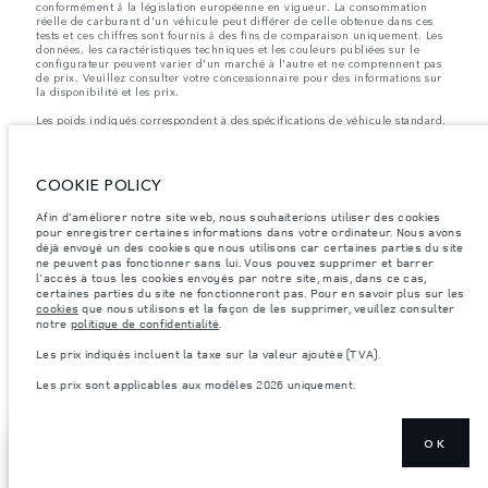
conformément å la législation européenne en vigueur. La consommation
réelle de carburant d'un véhicule peut différer de celle obtenue dans ces
tests et ces chiffres sont fournis å des fins de comparaison uniquement. Les
données, les caractéristiques techniques et les couleurs publiées sur le
configurateur peuvent varier d'un marché à l'autre et ne comprennent pas
de prix. Veuillez consulter votre concessionnaire pour des informations sur
la disponibilité et les prix.
Les poids indiqués correspondent à des spécifications de véhicule standard.
Les accessoires et autres éléments montés après le point de fabrication
affecteront la charge utile. Assurez-vous que le poids total en charge du
véhicule, les charges maximales par essieu et la charge utile ne sont pas
dépassés lorsque vous chargez des accessoires, des occupants, des liquides
COOKIE POLICY
et des carburants.
Afin d'améliorer notre site web, nous souhaiterions utiliser des cookies
Remarque importante sur les images et les spécifications.
La pénurie
pour enregistrer certaines informations dans votre ordinateur. Nous avons
mondiale de semi-conducteurs affecte actuellement les spécifications de
déjà envoyé un des cookies que nous utilisons car certaines parties du site
construction des véhicules, la disponibilité des options et les délais de
construction. Cette situation s’avère très fluctuante, et par conséquent, les
ne peuvent pas fonctionner sans lui. Vous pouvez supprimer et barrer
images utilisées actuellement sur le site Web peuvent ne pas refléter
l'accès à tous les cookies envoyés par notre site, mais, dans ce cas,
entièrement les spécifications actuelles en ce qui concerne les
certaines parties du site ne fonctionneront pas. Pour en savoir plus sur les
caractéristiques, les options, les finitions et les combinaisons de couleurs.
cookies
que nous utilisons et la façon de les supprimer, veuillez consulter
Veuillez consulter votre concessionnaire pour avoir confirmation des
notre
politique de confidentialité
.
restrictions actuelles et faire un choix éclairé
Les prix indiqués incluent la taxe sur la valeur ajoutée (TVA).
Les prix indiqués incluent la taxe sur la valeur ajoutée (TVA).
Les prix sont applicables aux modèles 2026 uniquement.
Les prix sont applicables uniquement aux modèles produit en 2026.
OK
TROUVEZ UN
AFFICHER PLUS
CONCESSIONNAIRE