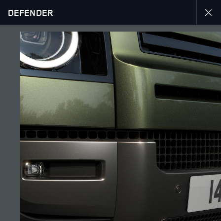
DEFENDER
ANNÉE-MODÈLE 26
GALERIE
SUIVEZ LA CONVERSATION
Marché
MAROC
Langue
FRANÇAIS
Détaillant