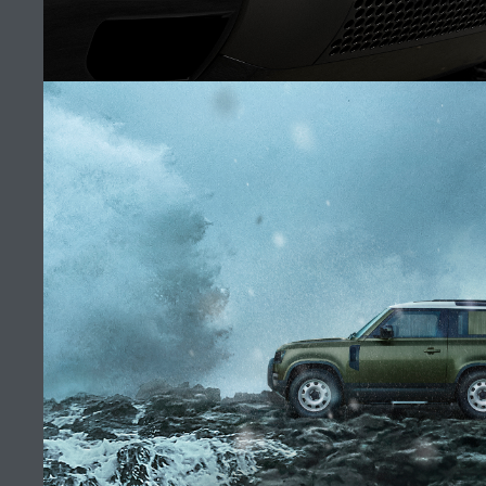
SHOWROOM CASABLANCA
TROUVER UN DÉTAILLANT
EMPLOIS
CONDITIONS GÉNÉRALES
CONTACTEZ-NOUS
POLITIQUE DE CONFIDENTIALITÉ
UN DEFENDER INIMITABLE
COOKIES
SITEMAP
(10)
JAGUAR LAND ROVER CORPORATE