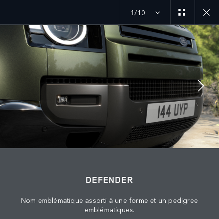
1/10
ANNÉE-MODÈLE 26
GALERIE
SUIVEZ LA CONVERSATION
Marché
DEFENDER
MAROC
Nom emblématique assorti à une forme et un pedigree
Langue
emblématiques.