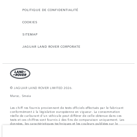
POLITIQUE DE CONFIDENTIALITÉ
COOKIES
SITEMAP
JAGUAR LAND ROVER CORPORATE
© JAGUAR LAND ROVER LIMITED 2026.
Maroc, Smeia
Les chiff res fournis proviennent de tests officiels effectués par le fabricant
conformément å la législation européenne en vigueur. La consommation
réelle de carburant d'un véhicule peut différer de celle obtenue dans ces
tests et ces chiffres sont fournis å des fins de comparaison uniquement. Les
données, les caractéristiques techniques et les couleurs publiées sur le
configurateur peuvent varier d'un marché à l'autre et ne comprennent pas
de prix. Veuillez consulter votre concessionnaire pour des informations sur
la disponibilité et les prix.