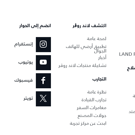
اكتشف لاند روڨر
انضم إلى الحوار
لمحة عامة
إنستغرام
تطبيق أرضي للهاتف
الجوال
أخبار
يوتيوب
تشكيلة منتجات لاند روڤر
لاح
التجارب
فيسبوك
نظرة عامة
ة
تجارب القيادة
تويتر
مغامرات السفر
تد
جولات المصنع
ابحث عن مركز تجربة