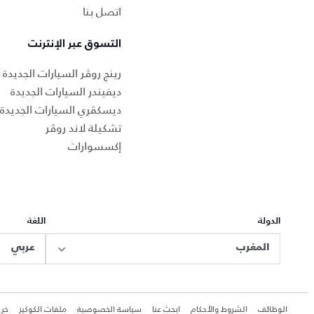
اتصل بنا
التسوق عبر الإنترنت
رينج روڤر السيارات الجديدة
ديفيندر السيارات الجديدة
ديسكڤري السيارات الجديدة
تشكيلة لاند روڤر
إكسسوارات
الدولة
اللغة
المغرب
عربي
الوظائف
الشروط والأحكام
ابحث عنا
سياسة الخصوصية
ملفات الكوكيز
خري