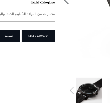
معلومات تقنية
مصنوعة من الفولاذ المُقاوم للصدأ والزجاج
+212 5 22400701
ابحث عنا