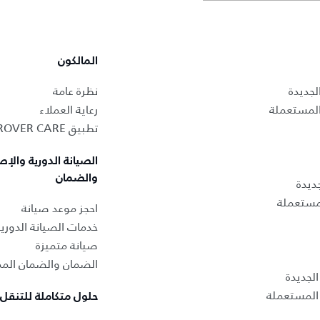
المالكون
لجديدة
نظرة عامة
المستعملة
رعاية العملاء
تطبيق LAND ROVER CARE
الصيانة الدورية والإص
والضمان
ديدة
لمستعملة
احجز موعد صيانة
خدمات الصيانة الدوري
صيانة متميزة
الضمان والضمان المم
لجديدة
المستعملة
حلول متكاملة للتنقل