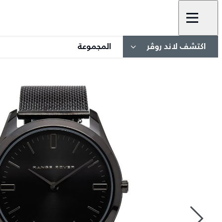
اكتشف لاند روڤر
المجموعة