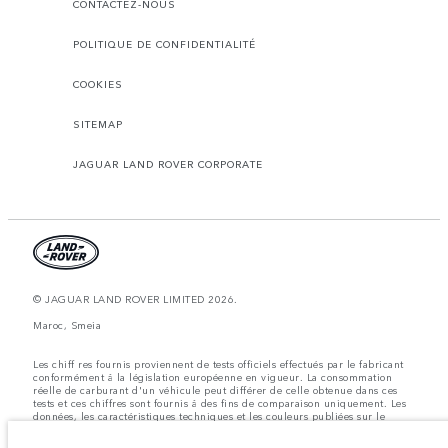
CONTACTEZ-NOUS
POLITIQUE DE CONFIDENTIALITÉ
COOKIES
SITEMAP
JAGUAR LAND ROVER CORPORATE
© JAGUAR LAND ROVER LIMITED 2026.
Maroc, Smeia
Les chiff res fournis proviennent de tests officiels effectués par le fabricant
conformément å la législation européenne en vigueur. La consommation
réelle de carburant d'un véhicule peut différer de celle obtenue dans ces
tests et ces chiffres sont fournis å des fins de comparaison uniquement. Les
données, les caractéristiques techniques et les couleurs publiées sur le
configurateur peuvent varier d'un marché à l'autre et ne comprennent pas
de prix. Veuillez consulter votre concessionnaire pour des informations sur