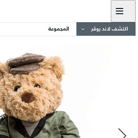
اكتشف لاند روڤر
المجموعة