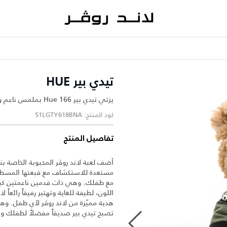
تيدي بير HUE
يزتي تيدي بير Hue 166 بملمس ناعم ولون بني ذهبي وقبعة مسطحة بنية اللون.
كود المنتج: 51LGTY618BNA
تفاصيل المنتج
مستعدة للاستكشاف مع قبعتها المسطحة 
مع طفلك. وهي ذات قدمين ناعمتين كبيرتي
اللون، لطيفة للغاية وتهتبر رفيقاً رائعاً
هدية مميّزة من لاند روڤر لأي طفل. وه
تصبح تيدي بير صديقاً مفضلاً لطفلك و