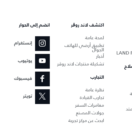
اكتشف لاند روڨر
انضم إلى الحوار
لمحة عامة
إنستغرام
تطبيق أرضي للهاتف
الجوال
أخبار
يوتيوب
تشكيلة منتجات لاند روڤر
لاح
التجارب
فيسبوك
نظرة عامة
ة
تجارب القيادة
تويتر
مغامرات السفر
تد
جولات المصنع
ابحث عن مركز تجربة