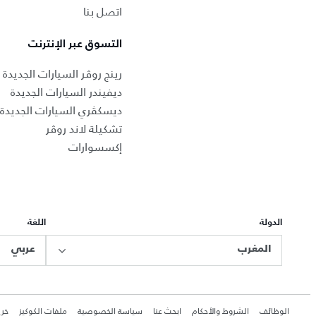
اتصل بنا
التسوق عبر الإنترنت
رينج روڤر السيارات الجديدة
ديفيندر السيارات الجديدة
ديسكڤري السيارات الجديدة
تشكيلة لاند روڤر
إكسسوارات
الدولة
اللغة
المغرب
عربي
الوظائف
الشروط والأحكام
ابحث عنا
سياسة الخصوصية
ملفات الكوكيز
خري