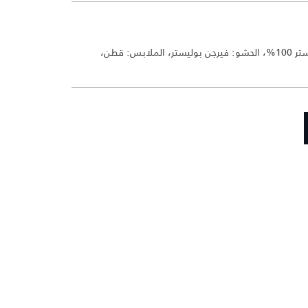
الطبقة الخارجية: قماش قطيفة PV بوليستر 100%، الحشو: فيرجن بوليستر، الملابس: قطن،