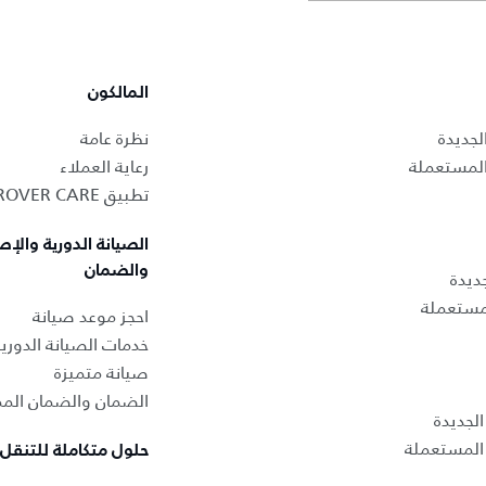
المالكون
لجديدة
نظرة عامة
المستعملة
رعاية العملاء
تطبيق LAND ROVER CARE
الصيانة الدورية والإص
والضمان
ديدة
لمستعملة
احجز موعد صيانة
خدمات الصيانة الدوري
صيانة متميزة
الضمان والضمان المم
لجديدة
المستعملة
حلول متكاملة للتنقل