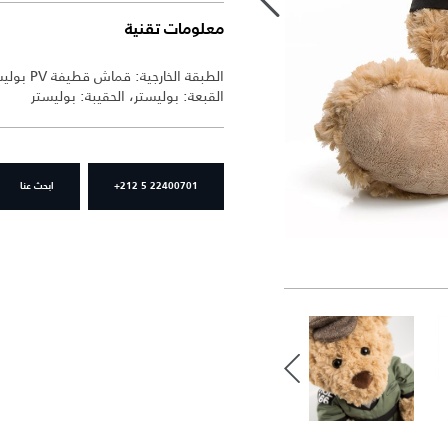
معلومات تقنية
القبعة: بوليستر، الحقيبة: بوليستر
+212 5 22400701
ابحث عنا