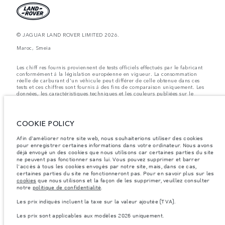
© JAGUAR LAND ROVER LIMITED 2026.
Maroc, Smeia
Les chiff res fournis proviennent de tests officiels effectués par le fabricant
conformément å la législation européenne en vigueur. La consommation
réelle de carburant d'un véhicule peut différer de celle obtenue dans ces
tests et ces chiffres sont fournis å des fins de comparaison uniquement. Les
données, les caractéristiques techniques et les couleurs publiées sur le
configurateur peuvent varier d'un marché à l'autre et ne comprennent pas
de prix. Veuillez consulter votre concessionnaire pour des informations sur
la disponibilité et les prix.
COOKIE POLICY
Les poids indiqués correspondent à des spécifications de véhicule standard.
Les accessoires et autres éléments montés après le point de fabrication
Afin d'améliorer notre site web, nous souhaiterions utiliser des cookies
affecteront la charge utile. Assurez-vous que le poids total en charge du
pour enregistrer certaines informations dans votre ordinateur. Nous avons
véhicule, les charges maximales par essieu et la charge utile ne sont pas
déjà envoyé un des cookies que nous utilisons car certaines parties du site
dépassés lorsque vous chargez des accessoires, des occupants, des liquides
et des carburants.
ne peuvent pas fonctionner sans lui. Vous pouvez supprimer et barrer
l'accès à tous les cookies envoyés par notre site, mais, dans ce cas,
Remarque importante sur les images et les spécifications.
La pénurie
certaines parties du site ne fonctionneront pas. Pour en savoir plus sur les
mondiale de semi-conducteurs affecte actuellement les spécifications de
cookies
que nous utilisons et la façon de les supprimer, veuillez consulter
construction des véhicules, la disponibilité des options et les délais de
notre
politique de confidentialité
.
construction. Cette situation s’avère très fluctuante, et par conséquent, les
images utilisées actuellement sur le site Web peuvent ne pas refléter
Les prix indiqués incluent la taxe sur la valeur ajoutée (TVA).
entièrement les spécifications actuelles en ce qui concerne les
caractéristiques, les options, les finitions et les combinaisons de couleurs.
Les prix sont applicables aux modèles 2026 uniquement.
Veuillez consulter votre concessionnaire pour avoir confirmation des
restrictions actuelles et faire un choix éclairé