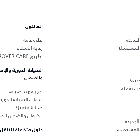
المالكون
لجديدة
نظرة عامة
المستعملة
رعاية العملاء
تطبيق LAND ROVER CARE
الصيانة الدورية والإص
والضمان
ديدة
لمستعملة
احجز موعد صيانة
خدمات الصيانة الدوري
صيانة متميزة
الضمان والضمان المم
لجديدة
المستعملة
حلول متكاملة للتنقل