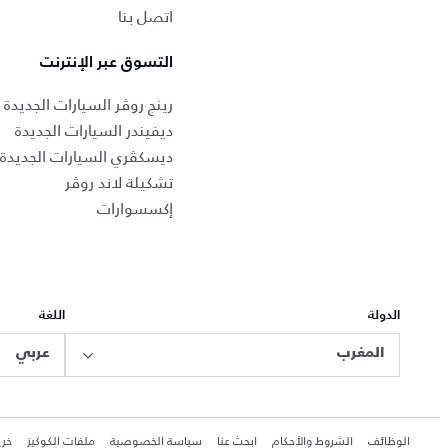
اتصل بنا
التسوق عبر الإنترنت
رينج روڤر السيارات الجديدة
ديفيندر السيارات الجديدة
ديسكڤري السيارات الجديدة
تشكيلة لاند روڤر
إكسسوارات
الدولة
اللغة
المغرب
عربي
الوظائف
الشروط والأحكام
ابحث عنا
سياسة الخصوصية
ملفات الكوكيز
خري