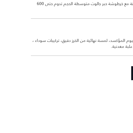
يُقدم القلم في علبة هدايا رفيعة ومبطنة مع خرطوشة حبر جالوت متوسطة الحجم تدوم حتى 600
 المؤكسد، لمسة نهائية من الخرز دقيق، تركيبات سوداء ،