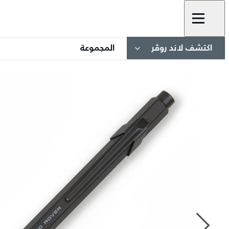
اكتشف لاند روڤر
المجموعة