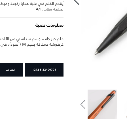
صفحة مقاس A4
معلومات تقنية
قلم حبر جاف، جسم سداسي من الألمنيوم
خرطوشة عملاقة بحجم M (أسود)، في علبة معدنية.
+212 5 22400701
ابحث عنا