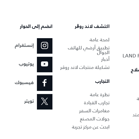
اكتشف لاند روڨر
انضم إلى الحوار
لمحة عامة
إنستغرام
تطبيق أرضي للهاتف
الجوال
أخبار
يوتيوب
تشكيلة منتجات لاند روڤر
لاح
التجارب
فيسبوك
نظرة عامة
ة
تجارب القيادة
تويتر
مغامرات السفر
تد
جولات المصنع
ابحث عن مركز تجربة