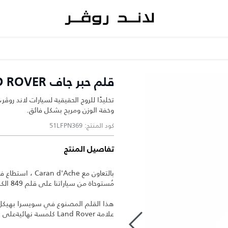
قلم حبر جاف CARAN D'ACHE FOR LAND ROVER
تخليدًا للروح الحقيقية لسيارات لاند روڤ
وخفة الوزن ومريح بشكل فائق.
كود المنتج: 51LFPN369
تفاصيل المنتج
مُستوحاة من سياراتنا على قلم 849 الكلاسيكي لإنشاء نسخة جديدة حصرية.
هذا القلم المصنوع في سويسرا بهيك
علامة Land Rover كلمسة نهائيةعلى الجسم والتصميم "الحزمة السوداء".