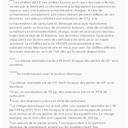
***
Les chiffres WLTP. Les chiffres fournis sont issus des tests officiels
menés par le fabricant conformément à la législation européenne en
vigueur, avec une batterie complètement chargée. À titre de
comparaison uniquement. Les vraies valeurs peuvent différer de ces
données. Les valeurs relatives aux émissions de CO
, à la
2
consommation de carburant et d’énergie ainsi qu’à l’autonomie
peuvent varier en fonction de plusieurs facteurs : style de conduite,
conditions environnementales, charge, roues et accessoires montés,
trajet réel et état de la batterie. Les données relatives à l’autonomie
s’appuient sur l’autonomie des véhicules de série pour un trajet
standard. Les chiffres pour le V8 P635 correspondent à des
estimations du fabricant et seront mis à jour avec les chiffres officiels
des tests réalisés au sein de l’UE dès qu’ils seront disponibles.
****
La vitesse maximale est de 209 km/h lorsque des jantes de 22” sont
montées.
*****
En combinaison avec le moteur électrique.
⬨
La vitesse maximale est de 191 km/h lorsque des jantes de 20” sont
montées.
△
Avec un conducteur de 75 kg, des réservoirs pleins et 90 % de
carburant.
▲
Avec des réservoirs pleins et 90 % de carburant.
◇
La charge dynamique sur le toit offre une capacité maximale de 118
kg/168 kg (90/110 et 130) lorsque le véhicule est équipé de pneus
tout-terrain et d’une galerie de toit pour les expéditions. La charge
statique sur le toit offre une capacité maximale de 300 kg.
⬧
Les valeurs de la partie arrière 1 correspondent à la partition
d’espace de chargement arrière sur les modèles Hard Top.