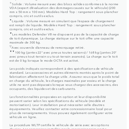
✧
Solide : Volume mesuré avec des blocs solides conformes à la norme
VDA (expert d’évaluation des dommages causés sur le véhicule) (200
mm x 50 mm x 100 mm). Modèles Hard Top : rangement sous plancher
compris, cric et outils exclus.
✦
Liquide : Volume mesuré en simulant que l’espace de chargement
est rempli de liquide. Modèles Hard Top : rangement sous plancher
compris, cric et outils exclus.
▼
Les modèles Defender V8 ne disposent pas de la capacité de charge
de toit dynamique. La charge statique sur le toit offre une capacité
maximale de 300 kg.
▽
Avec couvercle d’anneau de remorquage retiré.
▼▼
100 kg (jantes 22” avec pneus toutes saisons) / 168 kg (jantes 20”
avec pneus tout-terrain ou tout-terrain avancés). La charge sur le toit
est de 0 kg lorsque le mode OCTA est activé.
Les poids indiqués correspondent à des spécifications de véhicule
standard. Les accessoires et autres éléments montés après le point de
fabrication affecteront la charge utile. Assurez-vous que le poids total
en charge du véhicule, les charges maximales par essieu et la charge
utile ne sont pas dépassés lorsque vous chargez des accessoires, des
occupants, des liquides et des carburants.
Les fonctionnalités proposées en option et leur disponibilité
peuvent varier selon les spécifications du véhicule (modèle et
motorisation). Leur installation peut nécessiter celle d’autres
équipements. Veuillez contacter votre concessionnaire local pour
plus de renseignements. Vous pouvez également configurer votre
véhicule en ligne.
La procédure WLTP certifie le véhicule de série avec ses options
d'usine. Les accessoires installés par le concessionnaire après