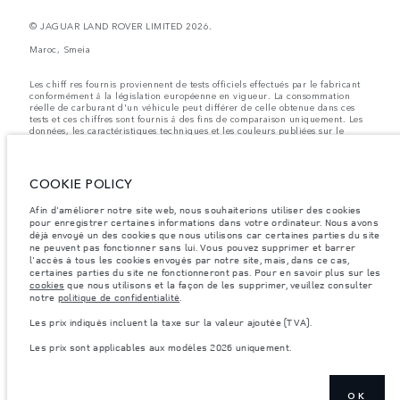
© JAGUAR LAND ROVER LIMITED 2026.
Maroc, Smeia
Les chiff res fournis proviennent de tests officiels effectués par le fabricant
conformément å la législation européenne en vigueur. La consommation
réelle de carburant d'un véhicule peut différer de celle obtenue dans ces
tests et ces chiffres sont fournis å des fins de comparaison uniquement. Les
données, les caractéristiques techniques et les couleurs publiées sur le
configurateur peuvent varier d'un marché à l'autre et ne comprennent pas
de prix. Veuillez consulter votre concessionnaire pour des informations sur
la disponibilité et les prix.
COOKIE POLICY
Les poids indiqués correspondent à des spécifications de véhicule standard.
Les accessoires et autres éléments montés après le point de fabrication
Afin d'améliorer notre site web, nous souhaiterions utiliser des cookies
affecteront la charge utile. Assurez-vous que le poids total en charge du
pour enregistrer certaines informations dans votre ordinateur. Nous avons
véhicule, les charges maximales par essieu et la charge utile ne sont pas
déjà envoyé un des cookies que nous utilisons car certaines parties du site
dépassés lorsque vous chargez des accessoires, des occupants, des liquides
ne peuvent pas fonctionner sans lui. Vous pouvez supprimer et barrer
et des carburants.
l'accès à tous les cookies envoyés par notre site, mais, dans ce cas,
Remarque importante sur les images et les spécifications.
La pénurie
certaines parties du site ne fonctionneront pas. Pour en savoir plus sur les
mondiale de semi-conducteurs affecte actuellement les spécifications de
cookies
que nous utilisons et la façon de les supprimer, veuillez consulter
construction des véhicules, la disponibilité des options et les délais de
notre
politique de confidentialité
.
construction. Cette situation s’avère très fluctuante, et par conséquent, les
images utilisées actuellement sur le site Web peuvent ne pas refléter
Les prix indiqués incluent la taxe sur la valeur ajoutée (TVA).
entièrement les spécifications actuelles en ce qui concerne les
caractéristiques, les options, les finitions et les combinaisons de couleurs.
Les prix sont applicables aux modèles 2026 uniquement.
Veuillez consulter votre concessionnaire pour avoir confirmation des
restrictions actuelles et faire un choix éclairé
Les prix indiqués incluent la taxe sur la valeur ajoutée (TVA).
OK