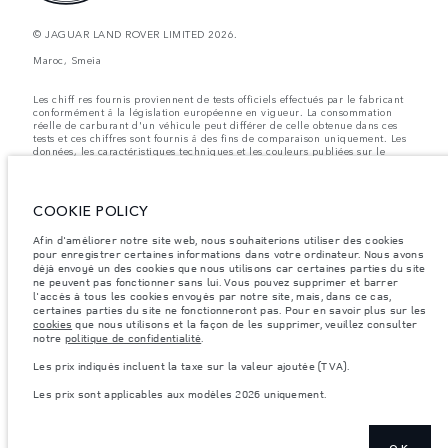
© JAGUAR LAND ROVER LIMITED 2026.
Maroc, Smeia
Les chiff res fournis proviennent de tests officiels effectués par le fabricant
conformément å la législation européenne en vigueur. La consommation
réelle de carburant d'un véhicule peut différer de celle obtenue dans ces
tests et ces chiffres sont fournis å des fins de comparaison uniquement. Les
données, les caractéristiques techniques et les couleurs publiées sur le
configurateur peuvent varier d'un marché à l'autre et ne comprennent pas
de prix. Veuillez consulter votre concessionnaire pour des informations sur
la disponibilité et les prix.
COOKIE POLICY
Les poids indiqués correspondent à des spécifications de véhicule standard.
Les accessoires et autres éléments montés après le point de fabrication
Afin d'améliorer notre site web, nous souhaiterions utiliser des cookies
affecteront la charge utile. Assurez-vous que le poids total en charge du
pour enregistrer certaines informations dans votre ordinateur. Nous avons
véhicule, les charges maximales par essieu et la charge utile ne sont pas
déjà envoyé un des cookies que nous utilisons car certaines parties du site
dépassés lorsque vous chargez des accessoires, des occupants, des liquides
ne peuvent pas fonctionner sans lui. Vous pouvez supprimer et barrer
et des carburants.
l'accès à tous les cookies envoyés par notre site, mais, dans ce cas,
Remarque importante sur les images et les spécifications.
La pénurie
certaines parties du site ne fonctionneront pas. Pour en savoir plus sur les
mondiale de semi-conducteurs affecte actuellement les spécifications de
cookies
que nous utilisons et la façon de les supprimer, veuillez consulter
construction des véhicules, la disponibilité des options et les délais de
notre
politique de confidentialité
.
construction. Cette situation s’avère très fluctuante, et par conséquent, les
images utilisées actuellement sur le site Web peuvent ne pas refléter
Les prix indiqués incluent la taxe sur la valeur ajoutée (TVA).
entièrement les spécifications actuelles en ce qui concerne les
caractéristiques, les options, les finitions et les combinaisons de couleurs.
Les prix sont applicables aux modèles 2026 uniquement.
Veuillez consulter votre concessionnaire pour avoir confirmation des
restrictions actuelles et faire un choix éclairé
Les prix indiqués incluent la taxe sur la valeur ajoutée (TVA).
OK