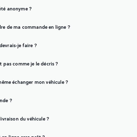
iété anonyme ?
adre de ma commande en ligne ?
evrais-je faire ?
t pas comme je le décris ?
e même échanger mon véhicule ?
nde ?
livraison du véhicule ?
en ligne sera prêt ?