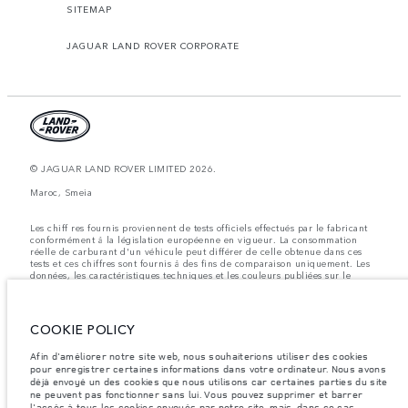
SITEMAP
JAGUAR LAND ROVER CORPORATE
© JAGUAR LAND ROVER LIMITED 2026.
Maroc, Smeia
Les chiff res fournis proviennent de tests officiels effectués par le fabricant
conformément å la législation européenne en vigueur. La consommation
réelle de carburant d'un véhicule peut différer de celle obtenue dans ces
tests et ces chiffres sont fournis å des fins de comparaison uniquement. Les
données, les caractéristiques techniques et les couleurs publiées sur le
configurateur peuvent varier d'un marché à l'autre et ne comprennent pas
de prix. Veuillez consulter votre concessionnaire pour des informations sur
la disponibilité et les prix.
COOKIE POLICY
Les poids indiqués correspondent à des spécifications de véhicule standard.
Les accessoires et autres éléments montés après le point de fabrication
Afin d'améliorer notre site web, nous souhaiterions utiliser des cookies
affecteront la charge utile. Assurez-vous que le poids total en charge du
pour enregistrer certaines informations dans votre ordinateur. Nous avons
véhicule, les charges maximales par essieu et la charge utile ne sont pas
déjà envoyé un des cookies que nous utilisons car certaines parties du site
dépassés lorsque vous chargez des accessoires, des occupants, des liquides
et des carburants.
ne peuvent pas fonctionner sans lui. Vous pouvez supprimer et barrer
l'accès à tous les cookies envoyés par notre site, mais, dans ce cas,