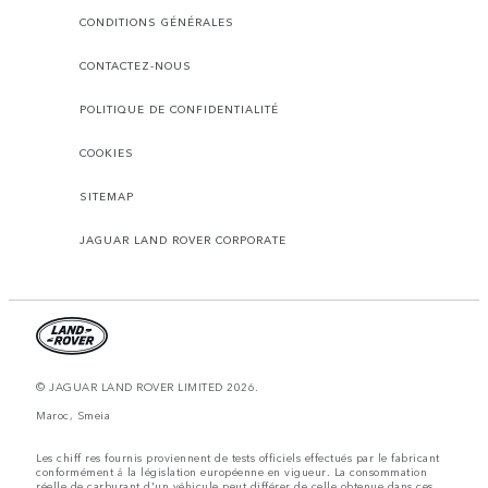
CONDITIONS GÉNÉRALES
CONTACTEZ-NOUS
POLITIQUE DE CONFIDENTIALITÉ
COOKIES
SITEMAP
JAGUAR LAND ROVER CORPORATE
© JAGUAR LAND ROVER LIMITED 2026.
Maroc, Smeia
Les chiff res fournis proviennent de tests officiels effectués par le fabricant
conformément å la législation européenne en vigueur. La consommation
réelle de carburant d'un véhicule peut différer de celle obtenue dans ces