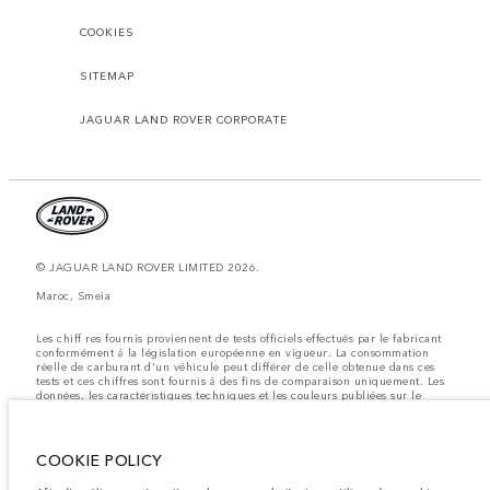
COOKIES
SITEMAP
JAGUAR LAND ROVER CORPORATE
© JAGUAR LAND ROVER LIMITED 2026.
Maroc, Smeia
Les chiff res fournis proviennent de tests officiels effectués par le fabricant
conformément å la législation européenne en vigueur. La consommation
réelle de carburant d'un véhicule peut différer de celle obtenue dans ces
tests et ces chiffres sont fournis å des fins de comparaison uniquement. Les
données, les caractéristiques techniques et les couleurs publiées sur le
configurateur peuvent varier d'un marché à l'autre et ne comprennent pas
de prix. Veuillez consulter votre concessionnaire pour des informations sur
la disponibilité et les prix.
COOKIE POLICY
Les poids indiqués correspondent à des spécifications de véhicule standard.
Les accessoires et autres éléments montés après le point de fabrication