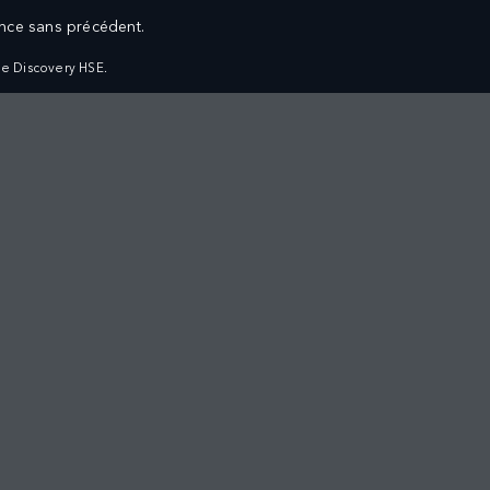
nce sans précédent.
e Discovery HSE.
CEMENT
PROPRIÉTAIRES
CULES NEUFS
VUE D'ENSEMBLE
CULES D'OCCASION
SERVICE CLIENTÈLE
IÉTAIRES
L’APPLI LAND ROVER CARE MENA
CTION
ENTRETIEN, MAINTENANCE ET GARANTIE
NCEMENT
ES NEUFS
RÉSERVEZ UN SERVICE D'ENTRETIEN EN LIGNE