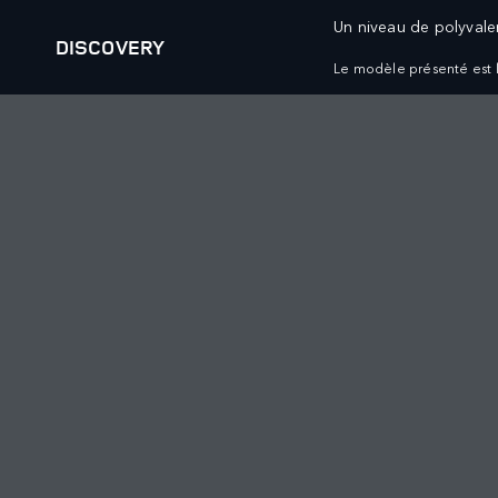
Un niveau de polyvale
DISCOVERY
Le modèle présenté est l
VÉHICULES
OFFRES ET FINAN
RANGE ROVER
RANGE ROVER VÉHI
RANGE ROVER SPORT
RANGE ROVER VÉHI
RANGE ROVER VELAR
RANGE ROVER PROPR
RANGE ROVER EVOQUE
RANGE ROVER COLLE
DISCOVERY
RANGE ROVER FINA
DISCOVERY SPORT
DEFENDER VÉHICUL