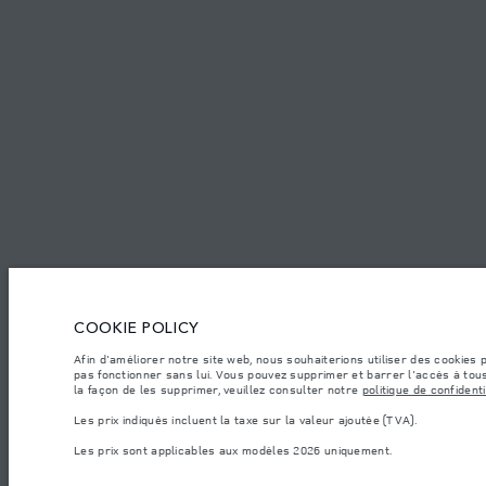
Marché
Langue
MAROC
FRANÇAI
EMPLOIS
CONDITIONS GÉNÉRALES
CONTACTEZ-NOUS
POLITIQUE 
© JAGUAR LAND ROVER LIMITED 2026.
Maroc, Smeia
COOKIE POLICY
Les chiff res fournis proviennent de tests officiels effectués par le fabricant con
å des fins de comparaison uniquement. Les données, les caractéristiques technique
Afin d'améliorer notre site web, nous souhaiterions utiliser des cookies
informations sur la disponibilité et les prix.
pas fonctionner sans lui. Vous pouvez supprimer et barrer l'accès à tous
la façon de les supprimer, veuillez consulter notre
politique de confidenti
Les poids indiqués correspondent à des spécifications de véhicule standard. Les ac
par essieu et la charge utile ne sont pas dépassés lorsque vous chargez des accesso
Les prix indiqués incluent la taxe sur la valeur ajoutée (TVA).
Remarque importante sur les images et les spécifications.
La pénurie mondial
Les prix sont applicables aux modèles 2026 uniquement.
s’avère très fluctuante, et par conséquent, les images utilisées actuellement sur le
Veuillez consulter votre concessionnaire pour avoir confirmation des restrictions ac