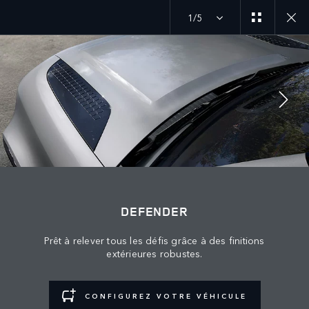
1/5
SUIVEZ LA CONVERSATION
Marché
DEFENDER
MAROC
Prêt à relever tous les défis grâce à des finitions
Langue
extérieures robustes.
FRANÇAIS
CONFIGUREZ VOTRE VÉHICULE
Détaillant