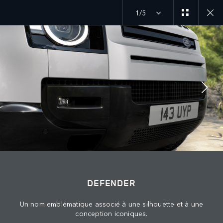
1/5
SUIVEZ LA CONVERSATION
Marché
MAROC
Langue
DEFENDER
FRANÇAIS
Un nom emblématique associé à une silhouette et à une
conception iconiques.
Détaillant