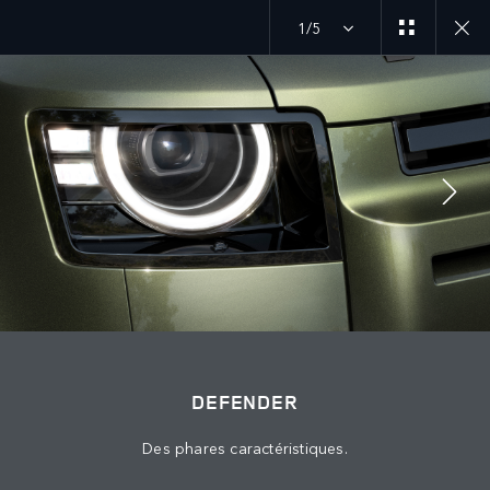
1/5
SUIVEZ LA CONVERSATION
Marché
MAROC
Langue
DEFENDER
FRANÇAIS
Des phares caractéristiques.
Détaillant